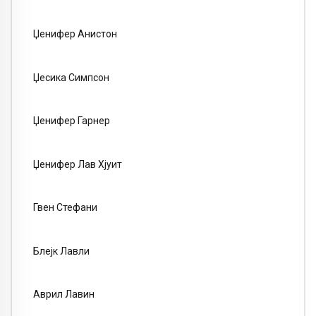
Џенифер Анистон
Џесика Симпсон
Џенифер Гарнер
Џенифер Лав Хјуит
Гвен Стефани
Блејк Лавли
Аврил Лавин