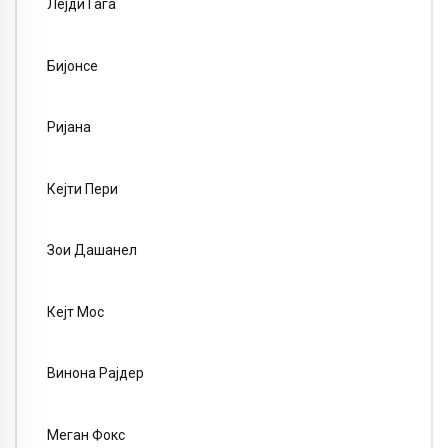
Лејди Гага
Бијонсе
Ријана
Кејти Пери
Зои Дашанел
Кејт Мос
Винона Рајдер
Меган Фокс