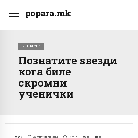
popara.mk
ИНТЕРЕСНО
Познатите ѕвезди
кога биле
скромни
ученички
popara
25 септември, 2013
18
min
0
0