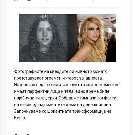
Фотографиите на ѕвездите од нивното минато
претставуваат огромен интерес за јавноста.
Интересно е да се види како луѓето кои во моментов
имаат перфектни лица и тела, едно време биле
најобични тинејџерки. Собравме гимназиски фотки
на некои од најпознатите дами на денешницава.
Започнуваме со шокантната трансформација на
Кеша.