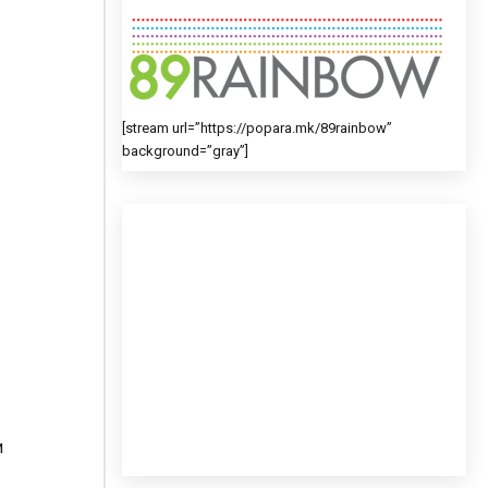
[stream url=”https://popara.mk/89rainbow”
background=”gray”]
и