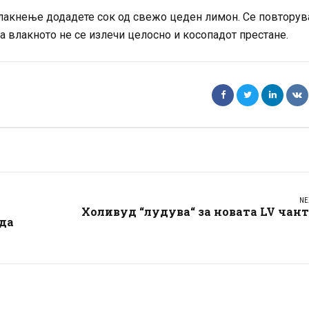
 плакнење додадете сок од свежо цеден лимон. Се повторув
 влакното не се излечи целосно и косопадот престане.
NE
Холивуд “лудува“ за новата LV чан
да