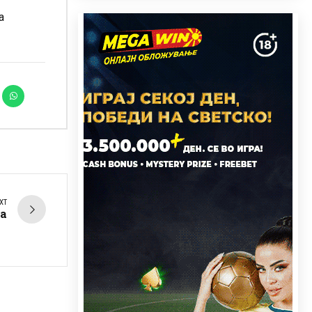
а
XT
та