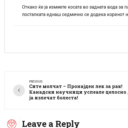
Откако ќе ја измиете косата во задната вода за
постапката еднаш седмично се додека коренот на
PREVIOUS
Сите молчат – Пронајден лек за рак!
Канадски научници успеале целосно 
ја излечат болеста!
Leave a Reply