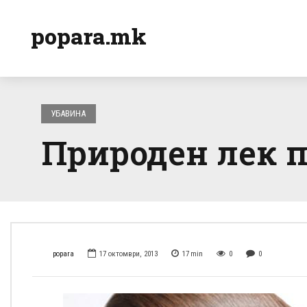
popara.mk
УБАВИНА
Природен лек 
popara
17 октомври, 2013
17
min
0
0