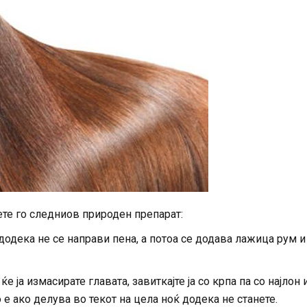
ете го следниов природен препарат:
додека не се направи пена, а потоа се додава лажица рум и
е ја измасирате главата, завиткајте ја со крпа па со најлон 
о е ако делува во текот на цела ноќ додека не станете.