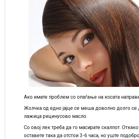
Ако имате проблем со опаѓање на косата направ
Жолчка од едно јајце се меша доволно долго се 
лажица рицинусово масло.
Со овој лек треба да го масирате скалпот. Откако ќ
оставете така да отстои 3-6 часа, но уште подобр