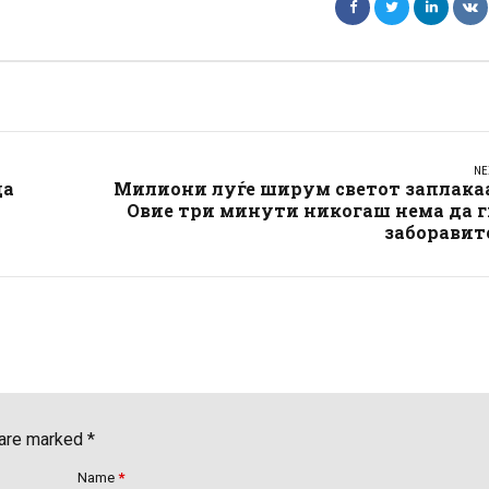
NE
да
Милиони луѓе ширум светот заплакаа
Овие три минути никогаш нема да г
заборавит
 are marked *
Name
*