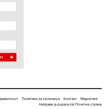
NT
приватност
Политика за колачиња
Контакт
Маркетинг
Направи ја popara.mk Почетна страна