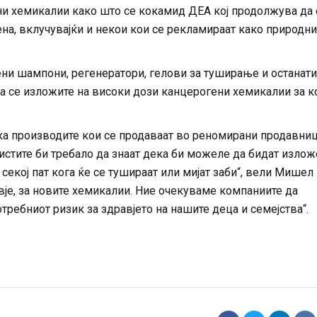
тни хемикалии како што се кокамид ДЕА кој продолжува да 
на, вклучувајќи и некои кои се рекламираат како природни
ни шампони, регенератори, гелови за туширање и останати
да се изложите на високи дози канцерогени хемикалии за к
ка производите кои се продаваат во реномирани продавниц
 истите би требало да знаат дека би можеле да бидат изло
секој пат кога ќе се тушираат или мијат заби“, вели Мишел
вје, за новите хемикалии. Ние очекуваме компаниите да
требниот ризик за здравјето на нашите деца и семејства“.