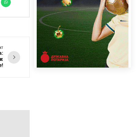
XT
:
и
е!