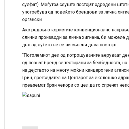
сулфат). Меѓутоа сеуште постојат одредени ште
употребува од повеќето брендови за лична хигие
органски.
Ако редовно користите конвенционално направе
слични производи за лична хигиена, би можеле 
дел од луѓето не се ни свесни дека постојат.
“Поголемиот дел од потрошувачите веруваат де
од познат бренд се тестирани за безбедноста, но
на дејството на многу моќни канцерогени агенси 
Грин, претседател на Центарот за еколошко здра
превземат брзи чекори со цел да го спречат непо