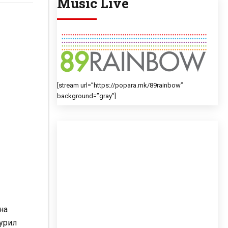
Music Live
[stream url=”https://popara.mk/89rainbow”
background=”gray”]
на
аурил