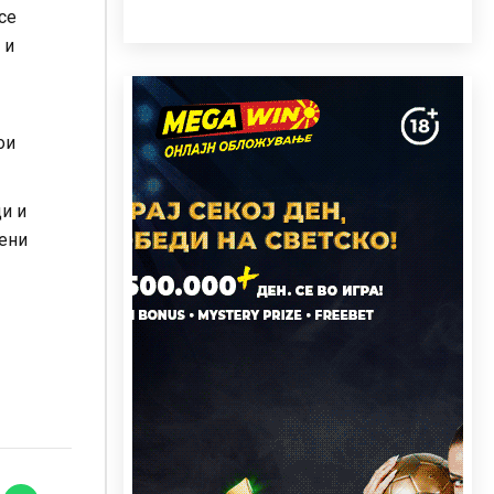
се
 и
ои
и и
жени