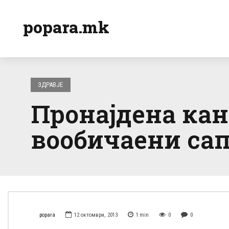
popara.mk
ЗДРАВЈЕ
Пронајдена кан
вообичаени са
popara
12 октомври, 2013
1
min
0
0