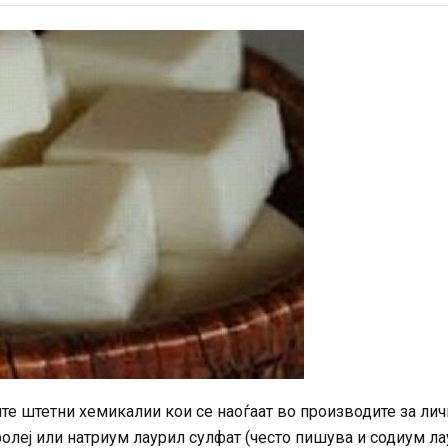
тите штетни хемикалии кои се наоѓаат во производите за лич
ролеј или натриум лаурил сулфат (често пишува и содиум л