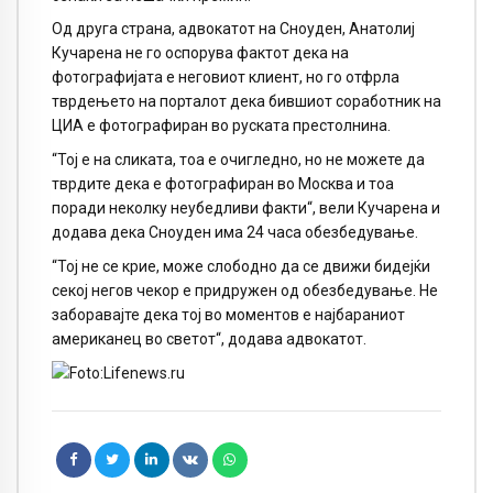
Од друга страна, адвокатот на Сноуден, Анатолиј
Кучарена не го оспорува фактот дека на
фотографијата е неговиот клиент, но го отфрла
тврдењето на порталот дека бившиот соработник на
ЦИА е фотографиран во руската престолнина.
“Тој е на сликата, тоа е очигледно, но не можете да
тврдите дека е фотографиран во Mосква и тоа
поради неколку неубедливи факти“, вели Кучарена и
додава дека Сноуден има 24 часа обезбедување.
“Тој не се крие, може слободно да се движи бидејќи
секој негов чекор е придружен од обезбедување. Не
заборавајте дека тој во моментов е најбараниот
американец во светот“, додава адвокатот.