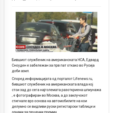
Бившиот службеник на американската НСА, Едвард
Сноуден е забележан за прв пат откако во Русија
доби азил.
Според информацијата од порталот
Lifenews.ru
,
бившиот службеник на американската влада кој
стои зад до сега најголемата разоткриена шпиунажа
, е фотографиран во Москва, а до заклучокот
стигнале врз основа на автомобилите на кои
делумно се видливи руски регистарски таблици и
ознаки за пешачки премин.