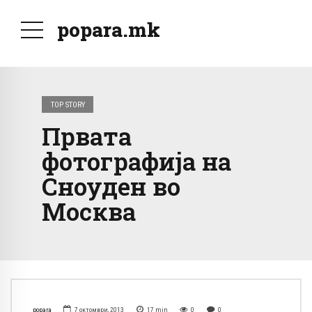
popara.mk
TOP STORY
Првата
фотографија на
Сноуден во
Москва
popara
7 октомври, 2013
17
min
0
0