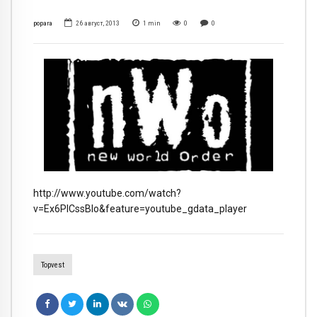
popara
26 август, 2013
1
min
0
0
http://www.youtube.com/watch?
v=Ex6PICssBlo&feature=youtube_gdata_player
Topvest