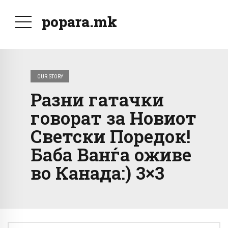
popara.mk
OUR STORY
Разни гатачки
говорат за Новиот
Светски Поредок!
Баба Ванѓа оживе
во Канада:) 3×3