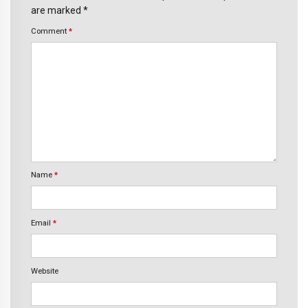
are marked *
Comment
*
Name
*
Email
*
Website