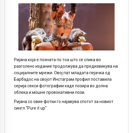
Ријана која е позната по тоа што се слика во
разголено издание продолжува да предизвикува на
социјалните мрежи. Овој пат младата пејачка од
Барбадос на својот Инстаграм профил поставила
серија секси фотографии каде позира во долна
облека и мошне провокативни пози.
Ријана со овие фотки го најавува спотот за новиот
сингл “
Pure it up“.