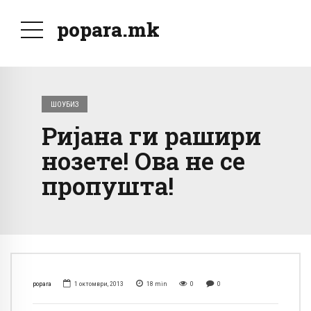
popara.mk
ШОУБИЗ
Ријана ги рашири
нозете! Ова не се
пропушта!
popara
1 октомври, 2013
18
min
0
0