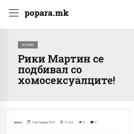
popara.mk
ШОУБИЗ
Рики Мартин се
подбивал со
хомосексуалците!
popara
1 септември, 2013
17
min
0
0