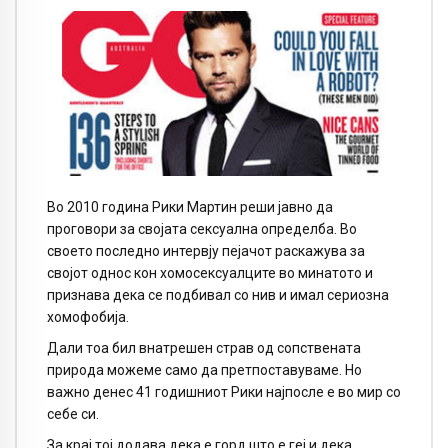
Во 2010 година Рики Мартин реши јавно да
проговори за својата сексуална определба. Во
своето последно интервју пејачот раскажува за
својот однос кон хомосексуалците во минатото и
признава дека се подбивал со нив и имал сериозна
хомофобија.
Дали тоа бил внатрешен страв од сопствената
природа можеме само да претпоставуваме. Но
важно денес 41 годишниот Рики најпосле е во мир со
себе си.
За крај тој додава дека е горд што е геј и дека