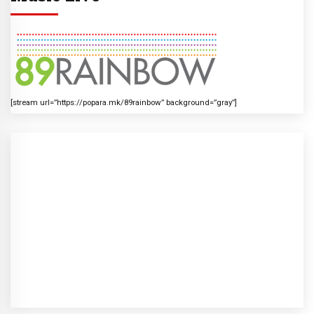
[stream url=”https://popara.mk/89rainbow” background=”gray”]