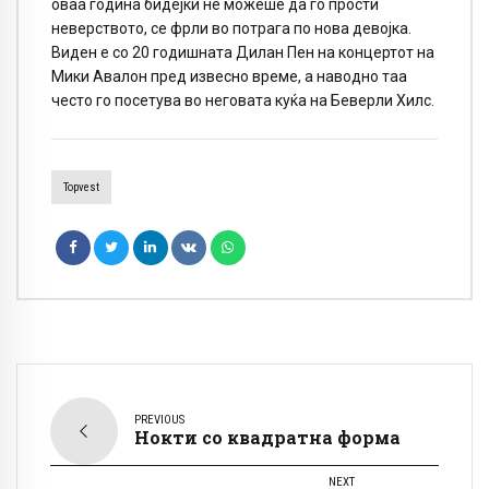
оваа година бидејќи не можеше да го прости
неверството, се фрли во потрага по нова девојка.
Виден е со 20 годишната Дилан Пен на концертот на
Мики Авалон пред извесно време, а наводно таа
често го посетува во неговата куќа на Беверли Хилс.
Topvest
PREVIOUS
Нокти со квадратна форма
NEXT