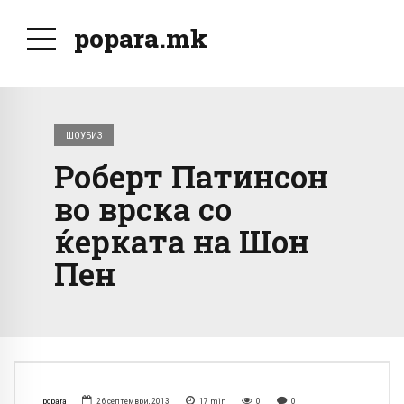
popara.mk
ШОУБИЗ
Роберт Патинсон
во врска со
ќерката на Шон
Пен
popara
26 септември, 2013
17
min
0
0