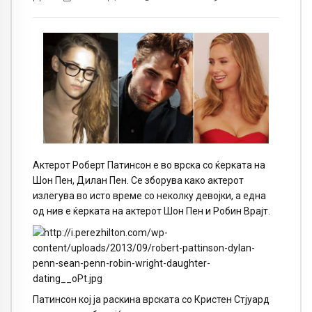
Актерот Роберт Патинсон е во врска со ќерката на
Шон Пен, Дилан Пен. Се зборува како актерот
излегува во исто време со неколку девојки, а една
од нив е ќерката на актерот Шон Пен и Робин Врајт.
Патинсон кој ја раскина врската со Кристен Стјуард