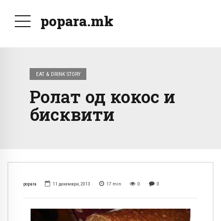
popara.mk
EAT & DRINK STORY
Ролат од кокос и
бисквити
popara
11 декември, 2013
17
min
0
0