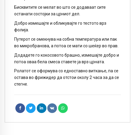
Бисквитите се мелат во што се додаваат сите
останати состојки за црниот дел.
Добро измешајте и обликувајте го тестото врз
фолија.
Путерот се омекнува на собна температура или пак
во микробранова, а потоа се мати со шеќер во прав.
Додадете го кокосовото брашно, измешајте добро и
потоа оваа бела смеса ставете ја врз црната.
Ролатот се оформува со едноставно виткање, па се
остава во фрижидер да отстои околу 2 часа за да се
стегне.