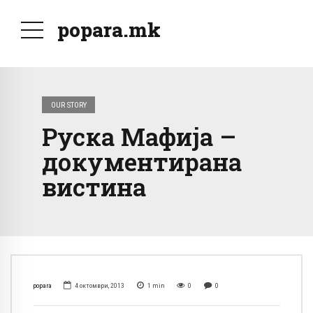
popara.mk
OUR STORY
Руска Мафија –
документирана
вистина
popara
4 октомври, 2013
1
min
0
0