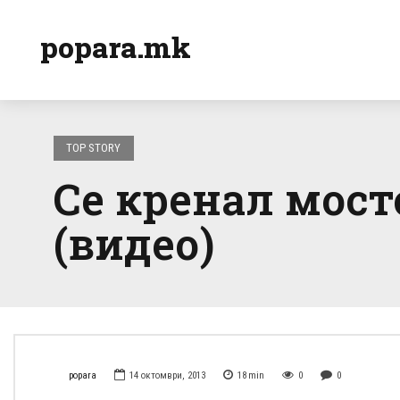
popara.mk
TOP STORY
Се кренал мост
(видео)
popara
14 октомври, 2013
18
min
0
0