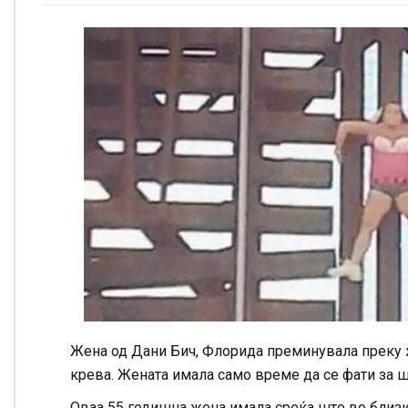
Жена од Дани Бич, Флорида преминувала преку ж
крева. Жената имала само време да се фати за ши
Оваа 55 годишна жена имала среќа што во близи