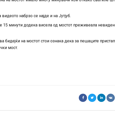
видеото набрзо се најде и на Јутјуб.
ие 15 минути додека висела од мостот преживеала невиден
ва бидејќи на мостот стои ознака дека за пешаците приста
ачки мост.