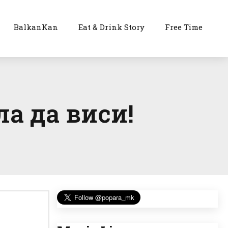
BalkanKan
Eat & Drink Story
Free Time
ла да виси!