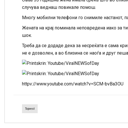
случува веднаш повикале помош.
Многу мобилни телефони го снимиле настанот, па 
Жената на крај поминала неповредена иако за т
шок.
Треба да се додаде дека за несреќата е сама кри
не е дозволен, а во близина се наоѓа и друг пеш
httpv://www.youtube.com/watch?v=SCM-bvBa3OU
Topvest