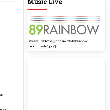
Music Live
[stream url=”https://popara.mk/89rainbow”
background=”gray”]
се
о се