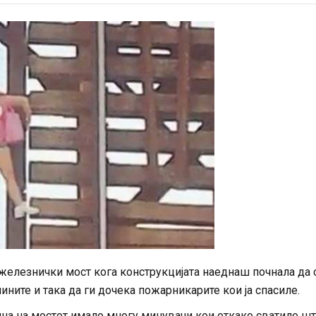
елезнички мост кога конструкцијата наеднаш почнала да 
ните и така да ги дочека пожарникарите кои ја спасиле.
на на мостот имало многу минувачи кои откако сватиле шт