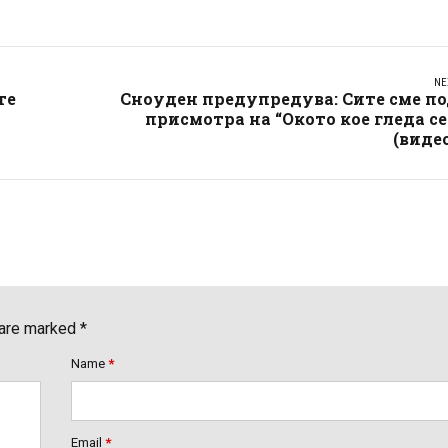
NE
те
Сноуден предупредува: Сите сме п
присмотра на “Окото кое гледа се
(виде
 are marked *
Name
*
Email
*