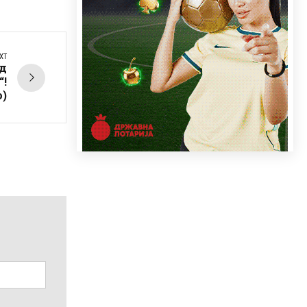
XT
од
“!
о)