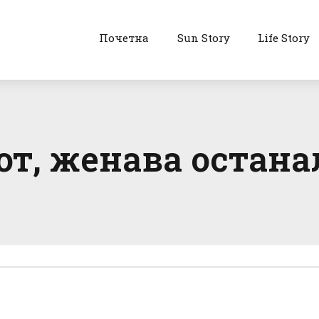
Почетна
Sun Story
Life Story
от, женава остана