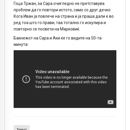
Гоца Тржан, за Сара очигледно не претставува
проблем да го повтори истото, само со друг дечко.
Кога Иван ја повлече на страна и ја праша дали е во
ред тоа што го прави, таа тотално го искулира и
повторно се посвети на Марковиќ.
Бакнежот на Сара и Аки ќе го видите на 50-та
минута:
Topvest