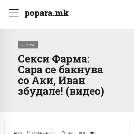
popara.mk
ШОУБИЗ
Секси Фарма:
Сара се бакнува
со Аки, Иван
збудале! (видео)
popara
22 септември, 2013
1
min
0
0