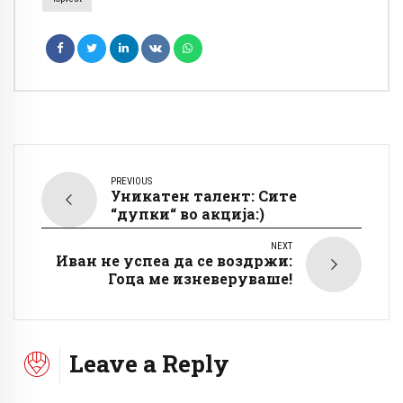
PREVIOUS
Уникатен талент: Сите
“дупки“ во акција:)
NEXT
Иван не успеа да се воздржи:
Гоца ме изневеруваше!
Leave a Reply