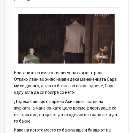
Настаните на имотот излегуваат од контрола.
Откако Иван во живо изјави дека манекенката Сара
му се допаѓа, а таа го бакна, но потоа одрече, Сара
одлучила да си поигра со него.
Додека бившиот фармер Аки беше гостин на
журката, а манекенката цело време флертуваше со
него, со цел, на крајот да го однесе во тоалетот и да
го бакне.
Иако на истото место го бакнуваше и бившиот на