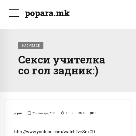
popara.mk
НАСМЕЈ СЕ
Секси учителка
со гол задник:)
popara
25 октомври, 2013
1
min
0
0
http://www.youtube.com/watch?v=SnxCD-