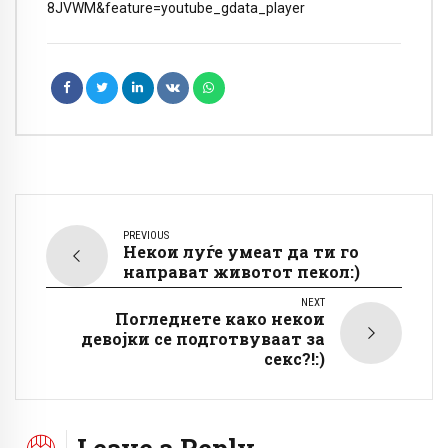
8JVWM&feature=youtube_gdata_player
PREVIOUS
Некои луѓе умеат да ти го
направат животот пекол:)
NEXT
Погледнете како некои
девојки се подготвуваат за
секс?!:)
Leave a Reply