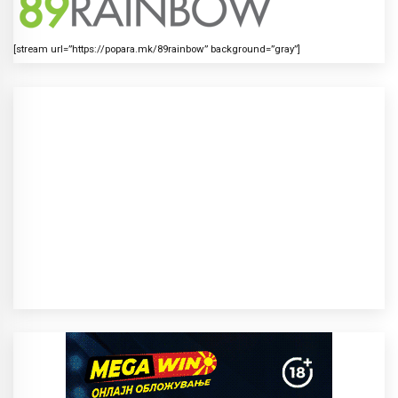
[stream url=”https://popara.mk/89rainbow” background=”gray”]