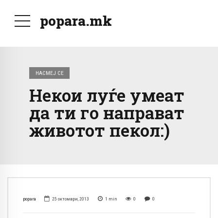
popara.mk
НАСМЕЈ СЕ
Некои луѓе умеат
да ти го направат
животот пекол:)
popara
25 октомври, 2013
1
min
0
0