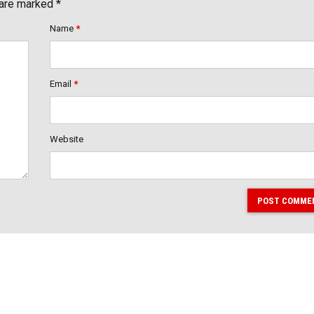
 are marked *
Name
*
Email
*
Website
POST COMME