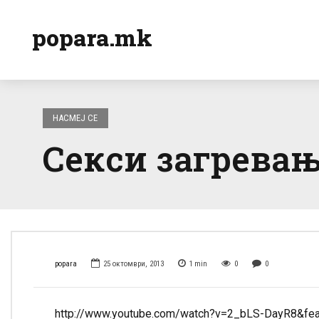
popara.mk
НАСМЕЈ СЕ
Секси загревањ
popara
25 октомври, 2013
1
min
0
0
http://www.youtube.com/watch?v=2_bLS-DayR8&fea