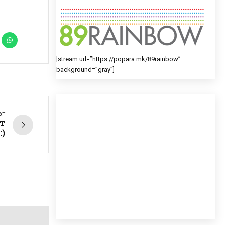
[stream url=”https://popara.mk/89rainbow”
background=”gray”]
XT
ат
:)