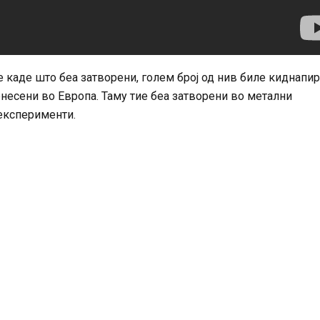
 каде што беа затворени, голем број од нив биле киднапи
несени во Европа. Таму тие беа затворени во метални
 експерименти.