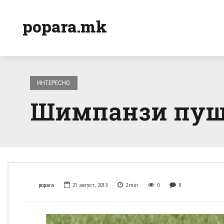
popara.mk
ИНТЕРЕСНО
Шимпанзи пушт
popara
21 август, 2013
2
min
0
0