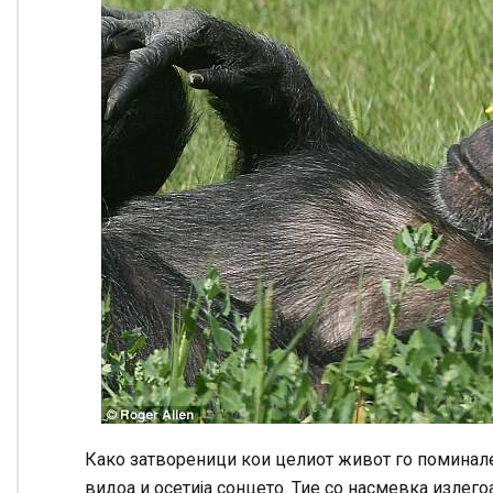
Како затвореници кои целиот живот го поминале
видоа и осетија сонцето. Тие со насмевка излегоа 