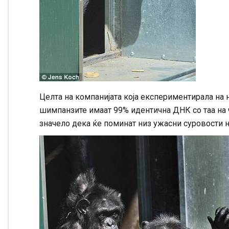
Целта на компанијата која експериментирала на н
шимпанзите имаат 99% идентична ДНК со таа на ч
значело дека ќе поминат низ ужасни суровости н