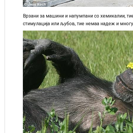
Врзани за машини и напумпани со хемикалии, ти
стимулација или љубов, тие немаа надеж и многу