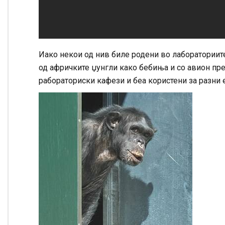
Иако некои од нив биле родени во лабораториите
од афричките џунгли како бебиња и со авион пре
рабораториски кафези и беа користени за разни