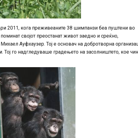
ври 2011, кога преживеаните 38 шимпанзи беа пуштени во
 поминат својот преостанат живот заедно и среќно,
Михаел Ауфхаузер. Тој е основач на добротворна организац
и. Тој го надгледуваше градењето на засолништето, кое ч