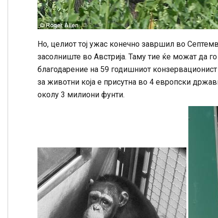
Но, целиот тој ужас конечно завршил во Септем
засолниште во Австрија. Таму тие ќе можат да го
благодарение на 59 годишниот конзервационист 
за животни која е присутна во 4 европски држав
околу 3 милиони фунти.