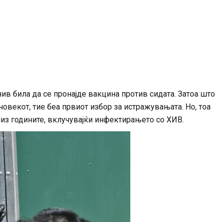
ив била да се пронајде вакцина против сидата. Затоа што
овекот, тие беа првиот избор за истражувањата. Но, тоа
из годините, вклучувајќи инфектирањето со ХИВ.