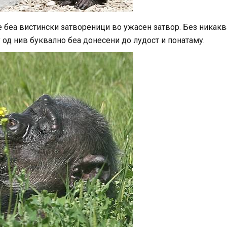
е беа вистински затвореници во ужасен затвор. Без никакв
 од нив буквално беа донесени до лудост и понатаму.