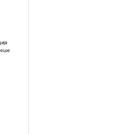
ија
инеше