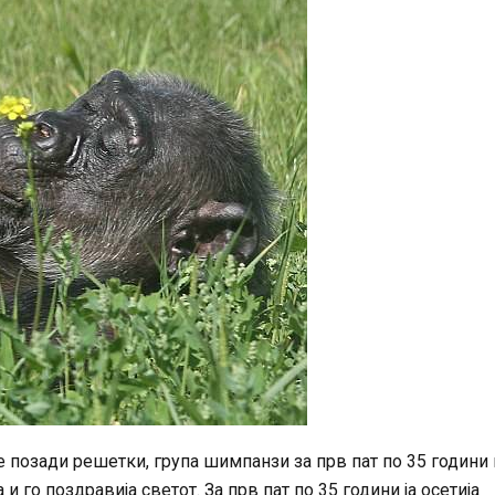
 позади решетки, група шимпанзи за прв пат по 35 години 
и го поздравија светот. За прв пат по 35 години ја осетија