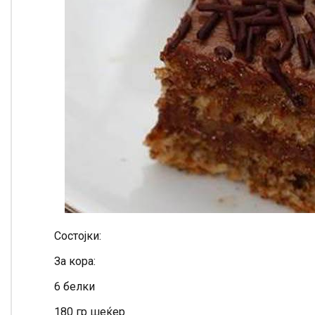
Состојки:
За кора:
6 белки
180 гр шеќер