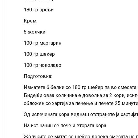
180 гр ореви
Крем:
6 жолчки
100 гр маргарин
100 гр шеќер
100 гр чоколадо
Подготовка:
Изматете 6 белки со 180 гр шеќер па во смесата 
Бидејќи оваа количина е доволна за 2 кори, иси
обложен со хартија за печење и печете 25 минути
Од испечената кора веднаш отстранете ја хартијат
На ист начин се пече и втората кора.
Жолчките се матат со шеќер додека смесата не п