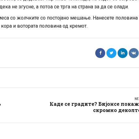
ека не згусне, а потоа се трга на страна за да се олади.
меса со жолчките со постојано мешање. Нанесете половина
 кора и вотората половина од кремот.
NE
Каде се градите? Бијонсе пока
?
скромно деколт