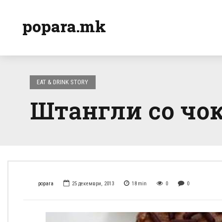
popara.mk
EAT & DRINK STORY
Штангли со чок
popara
25 декември, 2013
18
min
0
0