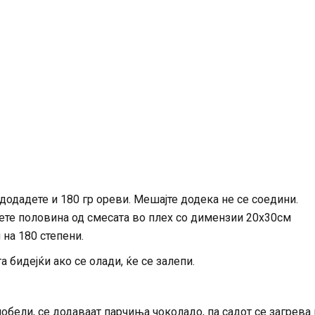
додадете и 180 гр ореви. Мешајте додека не се соедини.
пете половина од смесата во плех со димензии 20х30см
 на 180 степени.
а бидејќи ако се олади, ќе се залепи.
обели, се додаваат парчиња чоколадо, па садот се загрева 