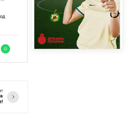
 од
XT
жа
е!