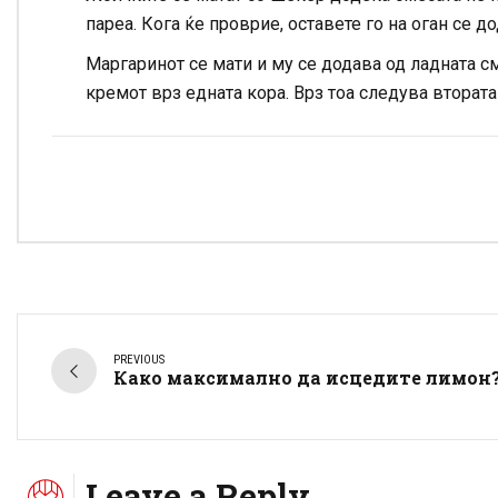
пареа. Кога ќе проврие, оставете го на оган се дод
Маргаринот се мати и му се додава од ладната с
кремот врз едната кора. Врз тоа следува втората
PREVIOUS
Како максимално да исцедите лимон
Leave a Reply