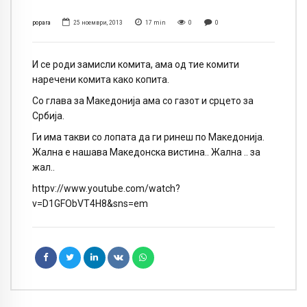
popara
25 ноември, 2013
17
min
0
0
И се роди замисли комита, ама од тие комити
наречени комита како копита.
Со глава за Македонија ама со газот и срцето за
Србија.
Ги има такви со лопата да ги ринеш по Македонија.
Жална е нашава Македонска вистина.. Жална .. за
жал..
httpv://www.youtube.com/watch?
v=D1GFObVT4H8&sns=em