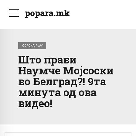
popara.mk
CORONA PLAY
Што прави
Наумче Мојсоски
во Белград?! 9та
минута од ова
видео!