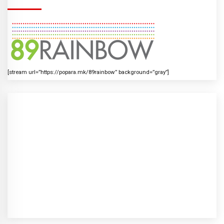
[stream url=”https://popara.mk/89rainbow” background=”gray”]