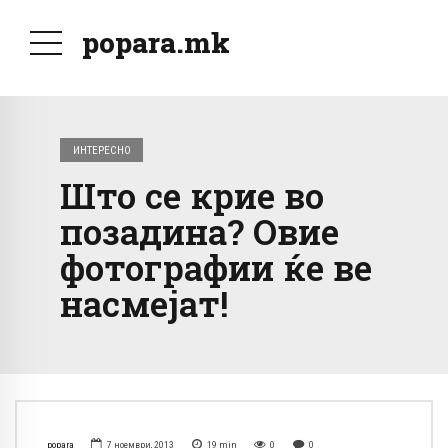
popara.mk
ИНТЕРЕСНО
Што се крие во
позадина? Овие
фотографии ќе ве
насмејат!
popara
7 ноември, 2013
19
min
0
0