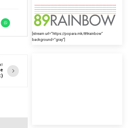
[stream url=”https://popara.mk/89rainbow”
background=”gray”]
XT
те
:)