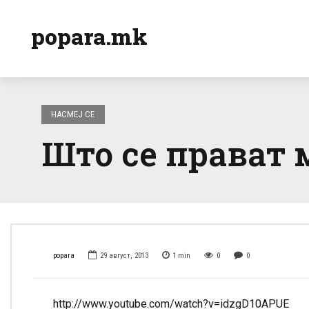
popara.mk
НАСМЕЈ СЕ
Што се прават 
popara
29 август, 2013
1
min
0
0
http://www.youtube.com/watch?v=idzgD10APUE