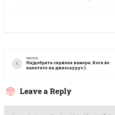
PREVIOUS
Најдобрата скриена камера: Кога ќе
налетате на диносаурус:)
Leave a Reply