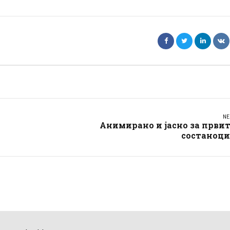
NE
Анимирано и јасно за први
состаноци