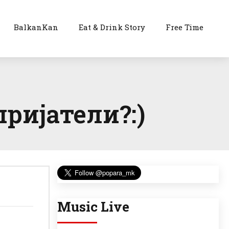
BalkanKan
Eat & Drink Story
Free Time
ријатели?:)
Music Live