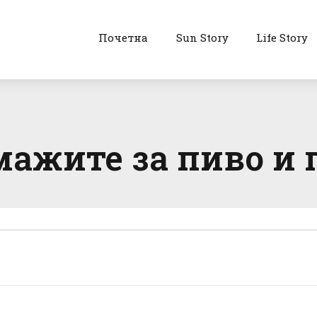
Почетна
Sun Story
Life Story
мажите за пиво и п