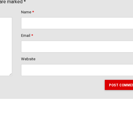
 are marked *
Name
*
Email
*
Website
POST COMME