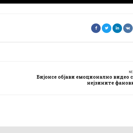
NE
Бијонсе објави емоционално видео 
нејзините фанов