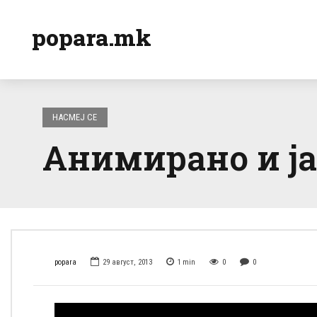
popara.mk
НАСМЕЈ СЕ
Анимирано и ја
popara
29 август, 2013
1
min
0
0