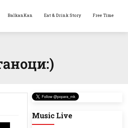
BalkanKan
Eat & Drink Story
Free Time
таноци:)
Music Live