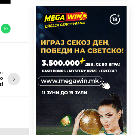
XT
со
и!