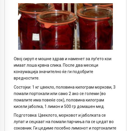
Овој сируп е мошне здрав и наменет за луѓето кои
имаат лоша крвна слика. После два месеци
конзумација значително ќе ги подобрите
вредностите.
Состојки: 1 кг цвекло, половина килограм моркови, 3
помали портокали или само 2 ако се големи (во
помалите има повеќе сок), половина килограм
кисели јаболка, 1 лимон и 500 гр домашен мед.
Подготовка: Цвеклото, морковот и јаболката се
лупат и сецкаат на помали парчиња па се цедат во
соковник. Ги цедиме посебно лимонот и портокалите