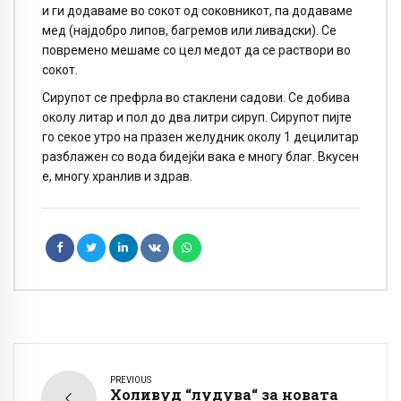
и ги додаваме во сокот од соковникот, па додаваме
мед (најдобро липов, багремов или ливадски). Се
повремено мешаме со цел медот да се раствори во
сокот.
Сирупот се префрла во стаклени садови. Се добива
околу литар и пол до два литри сируп. Сирупот пијте
го секое утро на празен желудник околу 1 децилитар
разблажен со вода бидејќи вака е многу благ. Вкусен
е, многу хранлив и здрав.
PREVIOUS
Холивуд “лудува“ за новата