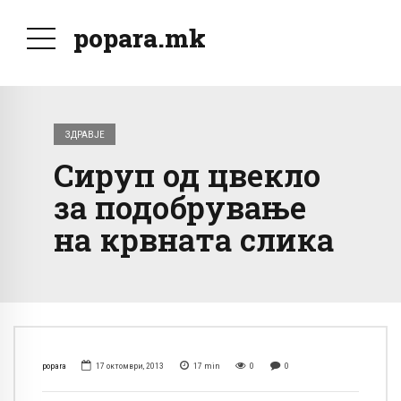
popara.mk
ЗДРАВЈЕ
Сируп од цвекло
за подобрување
на крвната слика
popara
17 октомври, 2013
17
min
0
0