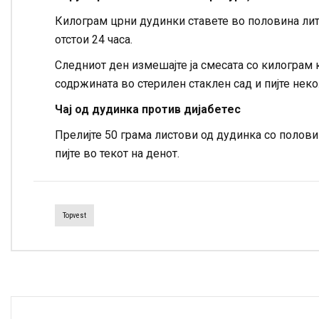
Килограм црни дудинки ставете во половина лит
отстои 24 часа.
Следниот ден измешајте ја смесата со килограм 
содржината во стерилен стаклен сад и пијте неко
Чај од дудинка против дијабетес
Прелијте 50 грама листови од дудинка со половин
пијте во текот на денот.
Topvest