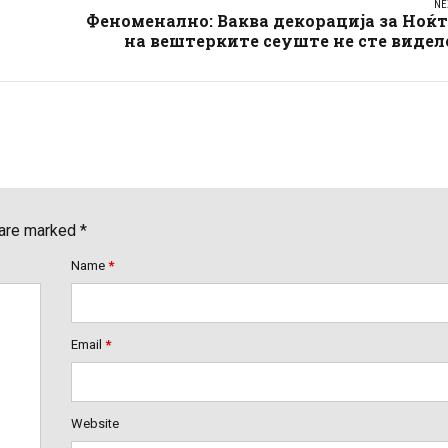
NE
Феноменално: Ваква декорација за Ноќ
на вештерките сеуште не сте видел
 are marked *
Name
*
Email
*
Website