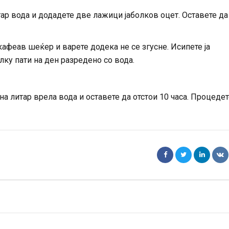
ар вода и додадете две лажици јаболков оцет. Оставете да
кафеав шеќер и варете додека не се згусне. Исипете ја
лку пати на ден разредено со вода.
а литар врела вода и оставете да отстои 10 часа. Процедет