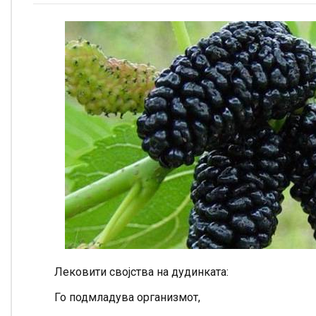
Лековити својства на дудинката:
Го подмладува организмот,