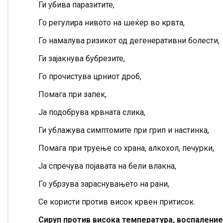
Ги убива паразитите,
Го регулира нивото на шеќер во крвта,
Го намалува ризикот од дегенеративни болести,
Ги зајакнува бубрезите,
Го прочистува црниот дроб,
Помага при запек,
Ја подобрува крвната слика,
Ги ублажува симптомите при грип и настинка,
Помага при труење со храна, алкохол, печурки,
Ја спречува појавата на бели влакна,
Го убрзува зараснувањето на рани,
Се користи против висок крвен притисок.
Сируп против висока температура, воспаление