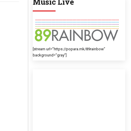
Music Live
[stream url=”https://popara.mk/89rainbow”
background=”gray”]