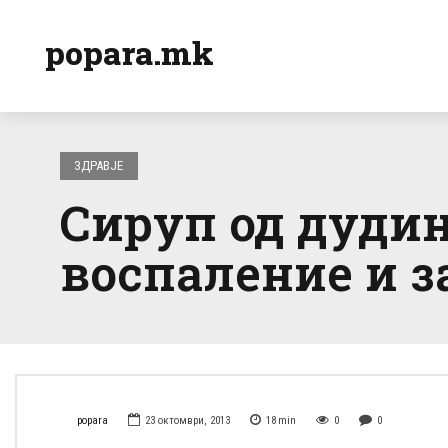
popara.mk
ЗДРАВЈЕ
Сируп од дудин
воспаление и з
popara
23 октомври, 2013
18
min
0
0