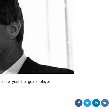
ature=youtube_gdata_player