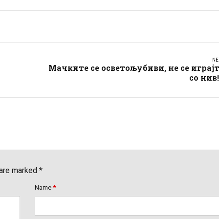
NE
Мачките се осветољубиви, не се играј
со нив!
 are marked *
Name
*