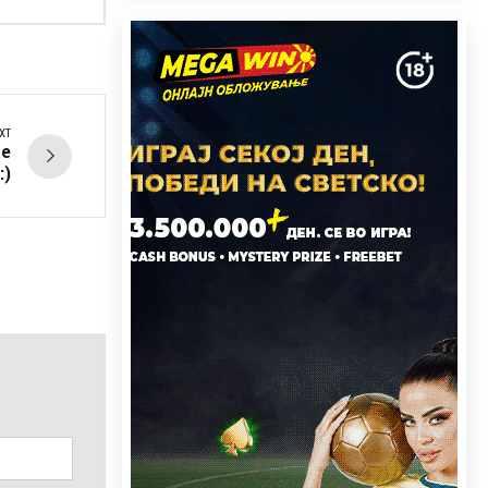
XT
те
:)