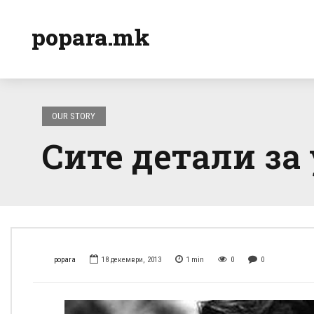
popara.mk
OUR STORY
Сите детали за
popara
18 декември, 2013
1
min
0
0