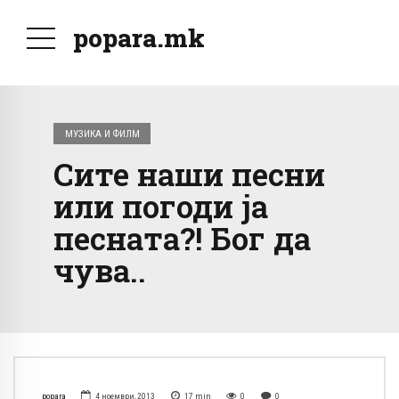
popara.mk
МУЗИКА И ФИЛМ
Сите наши песни
или погоди ја
песната?! Бог да
чува..
popara
4 ноември, 2013
17
min
0
0