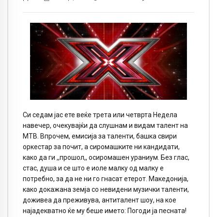
Си седам јас ете веќе трета или четврта Недела
навечер, очекувајќи да слушнам и видам талент на
МТВ. Впрочем, емисија за таленти, башка свири
оркестар за почит, а сиромашките ни кандидати,
како да ги ,,прошол,, осиромашен ураниум. Без глас,
стас, душа и се што е иоле малку од малку е
потребно, за да не ни го гнасат етерот. Македонија,
како докажана земја со невидени музички таленти,
доживеа да преживува, антиталент шоу, на кое
најадекватно ќе му беше името: Погоди ја песната!