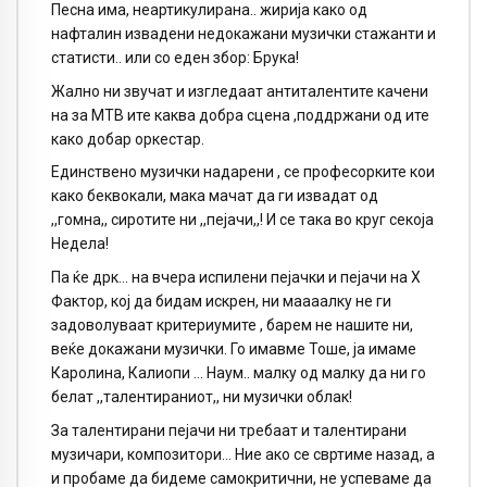
Песна има, неартикулирана.. жирија како од
нафталин извадени недокажани музички стажанти и
статисти.. или со еден збор: Брука!
Жално ни звучат и изгледаат антиталентите качени
на за МТВ ите каква добра сцена ,поддржани од ите
како добар оркестар.
Единствено музички надарени , се професорките кои
како беквокали, мака мачат да ги извадат од
,,гомна,, сиротите ни ,,пејачи,,! И се така во круг секоја
Недела!
Па ќе дрк… на вчера испилени пејачки и пејачи на Х
Фактор, кој да бидам искрен, ни маааалку не ги
задоволуваат критериумите , барем не нашите ни,
веќе докажани музички. Го имавме Тоше, ја имаме
Каролина, Калиопи … Наум.. малку од малку да ни го
белат ,,талентираниот,, ни музички облак!
За талентирани пејачи ни требаат и талентирани
музичари, композитори… Ние ако се свртиме назад, а
и пробаме да бидеме самокритични, не успеваме да