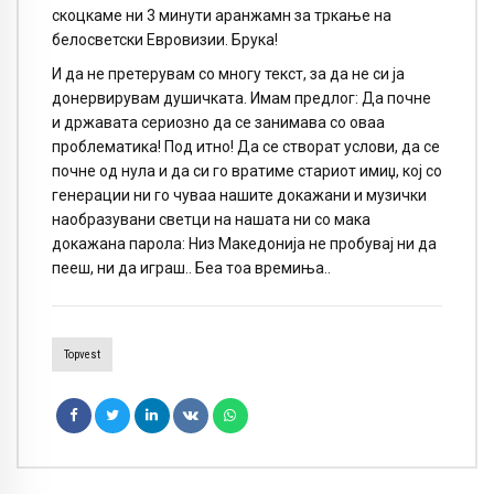
скоцкаме ни 3 минути аранжамн за тркање на
белосветски Евровизии. Брука!
И да не претерувам со многу текст, за да не си ја
донервирувам душичката. Имам предлог: Да почне
и државата сериозно да се занимава со оваа
проблематика! Под итно! Да се створат услови, да се
почне од нула и да си го вратиме стариот имиџ, кој со
генерации ни го чуваа нашите докажани и музички
наобразувани светци на нашата ни со мака
докажана парола: Низ Македонија не пробувај ни да
пееш, ни да играш.. Беа тоа времиња..
Topvest