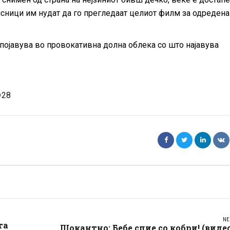
исници им нудат да го прегледаат целиот филм за одредена
се појавува во провокативна долна облека со што најавува
=28
NE
та
Шокантно: Бебе спие со кобри! (виде