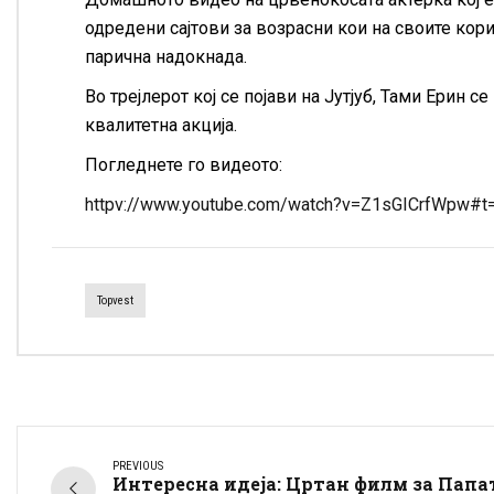
одредени сајтови за возрасни кои на своите кор
парична надокнада.
Во трејлерот кој се појави на Јутјуб, Тами Ерин 
квалитетна акција.
Погледнете го видеото:
httpv://www.youtube.com/watch?v=Z1sGICrfWpw#t
Topvest
PREVIOUS
Интересна идеја: Цртан филм за Папа