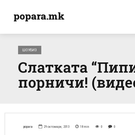
popara.mk
ШОУБИЗ
Слатката “Пипи
порничи! (виде
popara
29 октомври, 2013
18
min
0
0