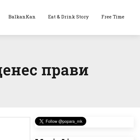
BalkanKan
Eat & Drink Story
Free Time
денес прави