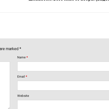
 are marked *
Name
*
Email
*
Website