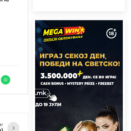
XT
о)