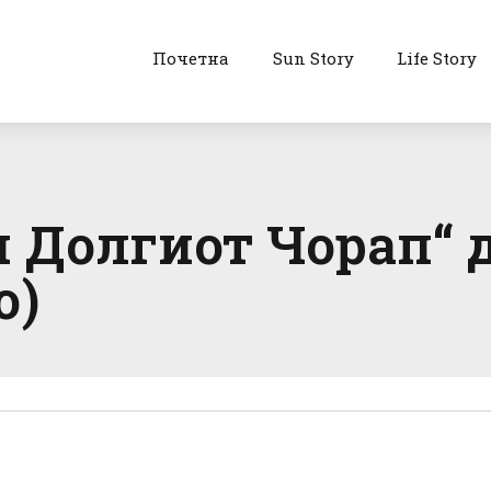
Почетна
Sun Story
Life Story
 Долгиот Чорап“ 
о)