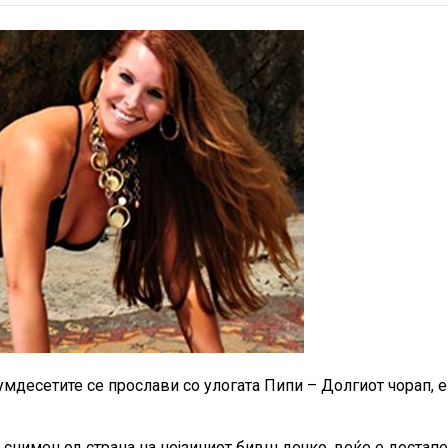
умдесетите се прослави со улогата Пипи – Долгиот чорап, е
снимен од страна на нејзиниот бивш дечко, веќе е достапе