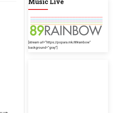
Music Live
[stream url=”https://popara.mk/89rainbow”
background=”gray”]
н на