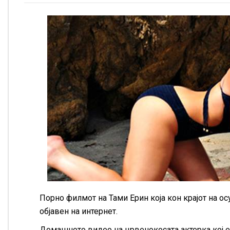
Порно филмот на Тами Ерин која кон крајот на ос
објавен на интернет.
Домашното видео на црвенокосата актерка кој е 