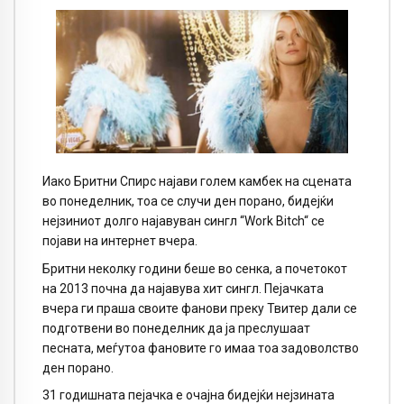
Иако Бритни Спирс најави голем камбек на сцената
во понеделник, тоа се случи ден порано, бидејќи
нејзиниот долго најавуван сингл “Work Bitch“ се
појави на интернет вчера.
Бритни неколку години беше во сенка, а почетокот
на 2013 почна да најавува хит сингл. Пејачката
вчера ги праша своите фанови преку Твитер дали се
подготвени во понеделник да ја преслушаат
песната, меѓутоа фановите го имаа тоа задоволство
ден порано.
31 годишната пејачка е очајна бидејќи нејзината