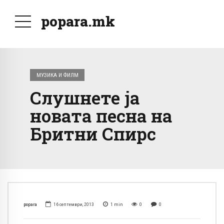
popara.mk
МУЗИКА И ФИЛМ
Слушнете ја
новата песна на
Бритни Спирс
popara
16 септември, 2013
1
min
0
0