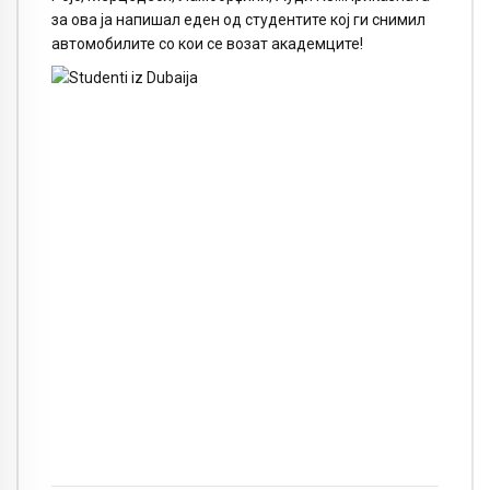
за ова ја напишал еден од студентите кој ги снимил
автомобилите со кои се возат академците!