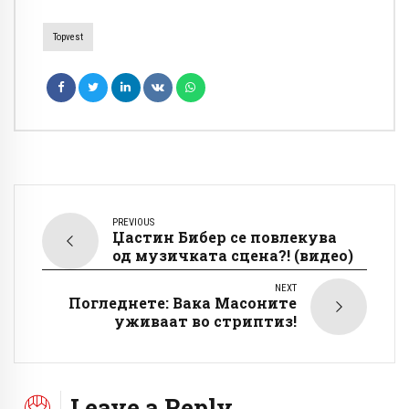
Topvest
PREVIOUS
Џастин Бибер се повлекува
од музичката сцена?! (видео)
NEXT
Погледнете: Вака Масоните
уживаат во стриптиз!
Leave a Reply