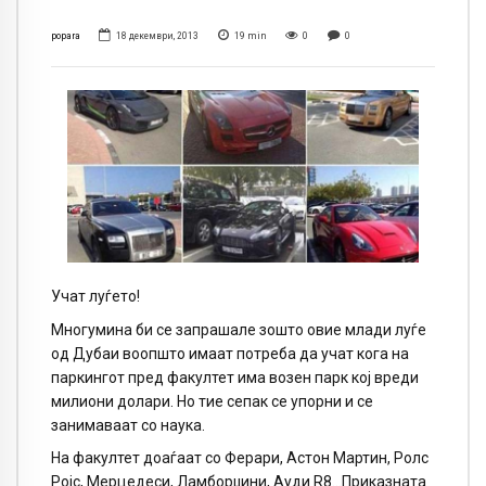
popara
18 декември, 2013
19
min
0
0
Учат луѓето!
Многумина би се запрашале зошто овие млади луѓе
од Дубаи воопшто имаат потреба да учат кога на
паркингот пред факултет има возен парк кој вреди
милиони долари. Но тие сепак се упорни и се
занимаваат со наука.
На факултет доаѓаат со Ферари, Астон Мартин, Ролс
Ројс, Мерцедеси, Ламборџини, Ауди
R
8…Приказната