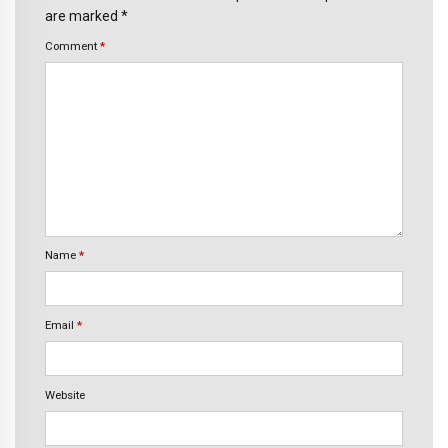
are marked *
Comment
*
Name
*
Email
*
Website