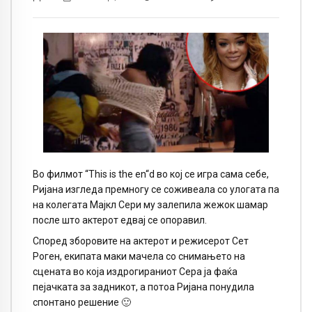
Во филмот “This is the en“d во кој се игра сама себе,
Ријана изгледа премногу се соживеала со улогата па
на колегата Мајкл Сери му залепила жежок шамар
после што актерот едвај се опоравил.
Според зборовите на актерот и режисерот Сет
Роген, екипата маки мачела со снимањето на
сцената во која издрогираниот Сера ја фаќа
пејачката за задникот, а потоа Ријана понудила
спонтано решение 🙂