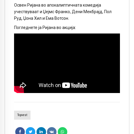
Освен Ријана во апокалиптичната комедија
учествуваат и Џејмс Франко, Дени Мекбрајд, Пол
Руд, Џона Хил и Ема Вотсон.
Погледнете ја Ријана во акција:
Topvest