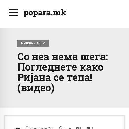
popara.mk
МУЗИКА И ФИЛМ
Со неа нема шега:
Погледнете како
Ријана се тепа!
(видео)
popara
22 септември, 2013
1
min
0
0