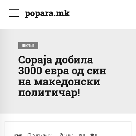
popara.mk
ШОУБИЗ
Сораја добила
3000 евра од син
на македонски
политичар!
popara
27 ноември, 2013
17
min
0
0