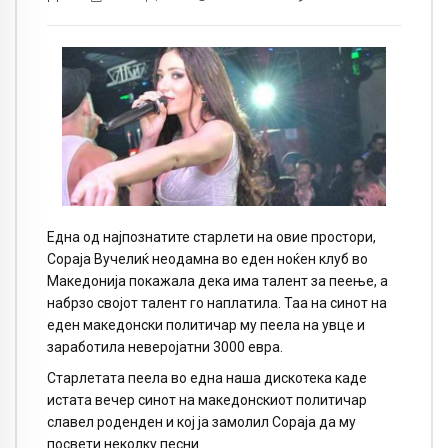
Една од најпознатите старлети на овие простори,
Сораја Вучелиќ неодамна во еден ноќен клуб во
Македонија покажала дека има талент за пеење, а
набрзо својот талент го наплатила. Таа на синот на
еден македонски политичар му пеела на увце и
заработила неверојатни 3000 евра.
Старлетата пеела во една наша дискотека каде
истата вечер синот на македонскиот политичар
славел роденден и кој ја замолил Сораја да му
посвети неколку песни.