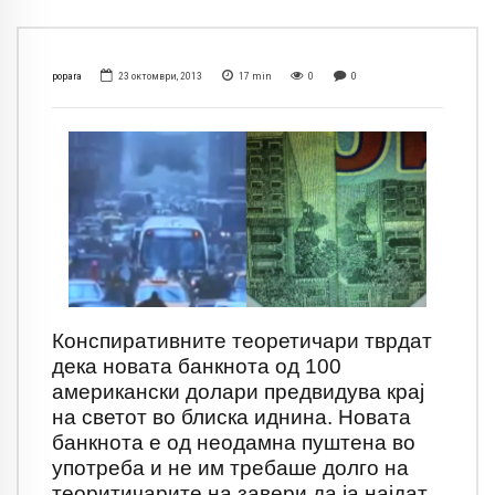
popara
23 октомври, 2013
17
min
0
0
Конспиративните теоретичари тврдат
дека новата банкнота од 100
американски долари предвидува крај
на светот во блиска иднина. Новата
банкнота е од неодамна пуштена во
употреба и не им требаше долго на
теоритичарите на завери да ја најдат