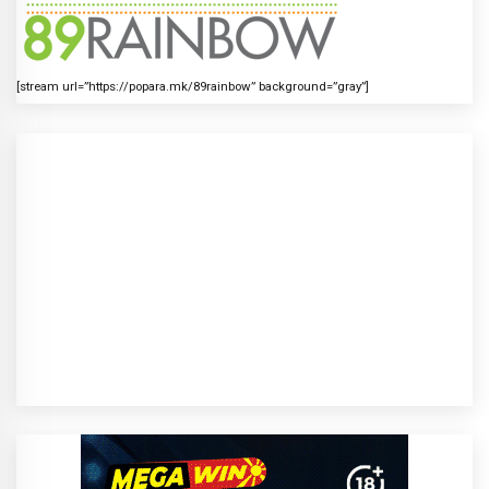
[stream url=”https://popara.mk/89rainbow” background=”gray”]