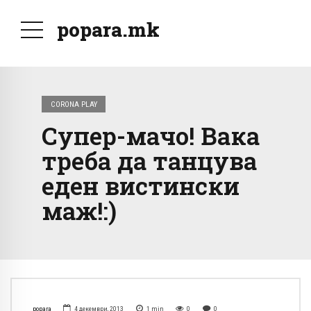
popara.mk
CORONA PLAY
Супер-мачо! Вака
треба да танцува
еден вистински
маж!:)
popara
4 декември, 2013
1
min
0
0