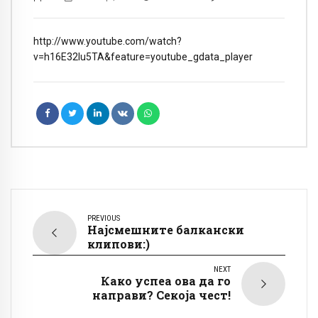
http://www.youtube.com/watch?
v=h16E32lu5TA&feature=youtube_gdata_player
PREVIOUS
Најсмешните балкански
клипови:)
NEXT
Како успеа ова да го
направи? Секоја чест!