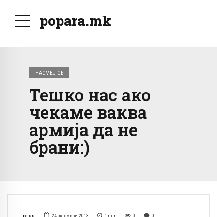
popara.mk
НАСМЕЈ СЕ
Тешко нас ако
чекаме ваква
армија да не
брани:)
popara
24 октомври, 2013
1
min
0
0