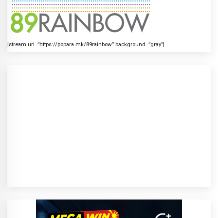
[stream url=”https://popara.mk/89rainbow” background=”gray”]