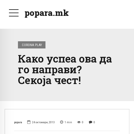
popara.mk
CORONA PLAY
Како успеа ова да
го направи?
Секоја чест!
popara
24 октомври, 2013
1
min
0
0