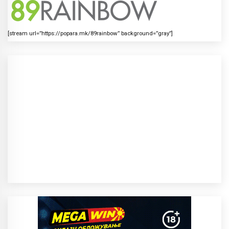
[stream url=”https://popara.mk/89rainbow” background=”gray”]