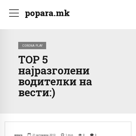
popara.mk
CORONA PLAY
TOP 5
најразголени
водителки на
вести:)
popara
21 октомври, 2013
1
min
0
0