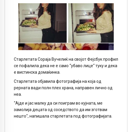
Старлетата Сораја Вучелиќ на својот Фејсбук профил
се пофалила дека не е само “убаво лице“ туку и дека
е вистинска домаќинка.
Старлетата објавила фотографија на која од
рерната вади полн плех храна, направен лично од
неа.
“Ајде и јас малку да си поиграм во кујната, ме
замолија децата од соседството да им зготвам
нешто“, напишала старлетата под фотографијата.