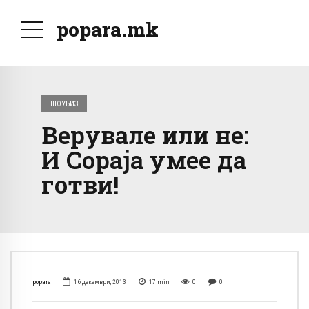
popara.mk
ШОУБИЗ
Верувале или не:
И Сораја умее да
готви!
popara
16 декември, 2013
17
min
0
0