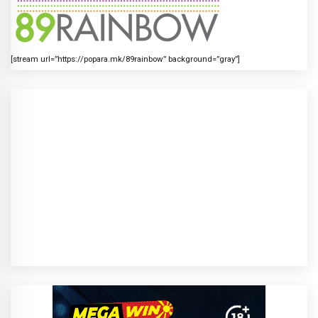
[stream url=”https://popara.mk/89rainbow” background=”gray”]