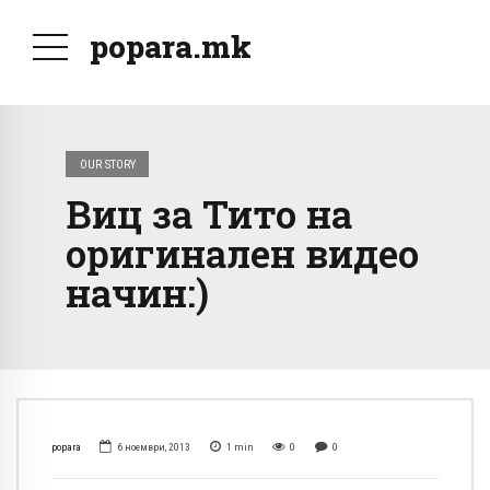
popara.mk
OUR STORY
Виц за Тито на
оригинален видео
начин:)
popara
6 ноември, 2013
1
min
0
0