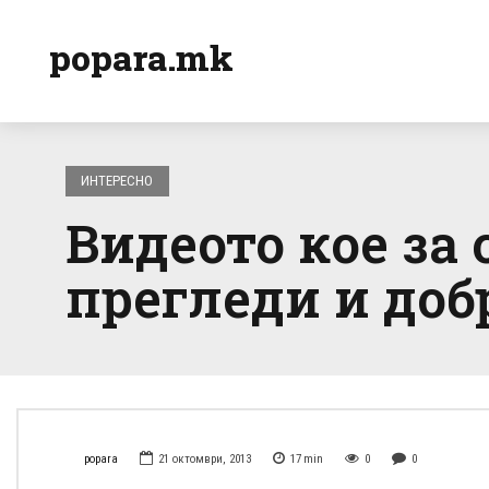
popara.mk
ИНТЕРЕСНО
Видеото кое за
прегледи и доб
popara
21 октомври, 2013
17
min
0
0