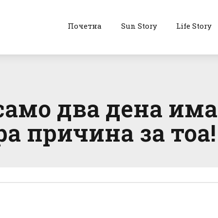
Почетна
Sun Story
Life Story
 само два дена им
ра причина за тоа!