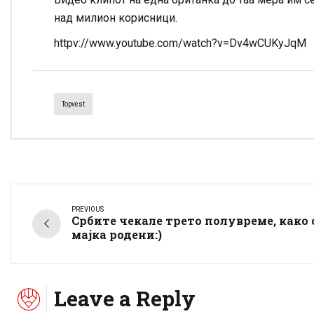
над милион корисници.
httpv://www.youtube.com/watch?v=Dv4wCUKyJqM
Topvest
PREVIOUS
Србите чекале трето полувреме, како 
мајка родени:)
Leave a Reply