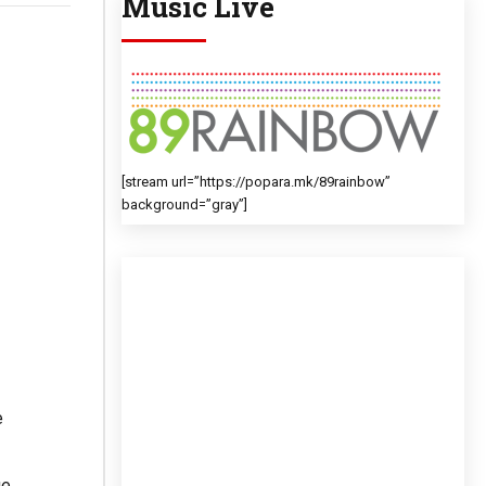
Music Live
[stream url=”https://popara.mk/89rainbow”
background=”gray”]
е
ле