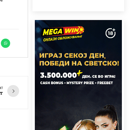
XT
ет