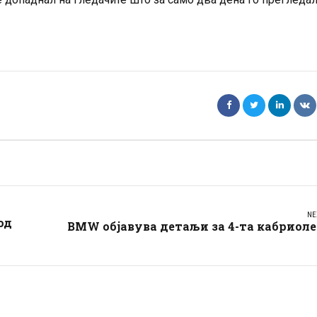
NE
од
BMW објавува детаљи за 4-та кабриол