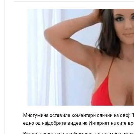
Многумина оставиле коментари слични на овој: “В
едно од најдобрите видеа на Интернет на сите в
Видео клипот на една британка до таа мера им с