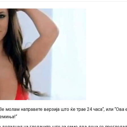
е молам направете верзија што ќе трае 24 часа“, или “Ова 
ремиња!“
е допаднал на гледачите што за само два дена го прегледа