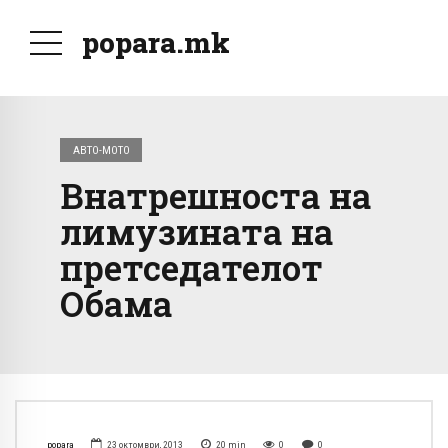
popara.mk
АВТО-МОТО
Внатрешноста на
лимузината на
претседателот
Обама
popara
23 октомври, 2013
20
min
0
0