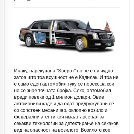
Инаку, нарекувана “Ѕверот” но не е ни чудно
затоа што тоа всушност не е Кадилак. И тоа не
е само еден автомобил туку се повеќе,за кои
не се знае точната бројка. Секој автомобил
вреди повеке од 1 милион долари. Овие
автомобили каде и да одат придружувани се
со сопствен механичар, оклопно возило и
федерални агенти кои имаат арсенал за
секакви технологии за детектирање на секаков
вид на опасност на возилото. Возилото кое