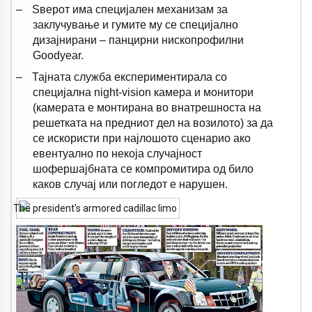
–
Ѕверот има специјален механизам за
заклучување и гумите му се специјално
дизајнирани – панцирни нископрофилни
Goodyear.
–
Тајната служба експериментирала со
специјална night-vision камера и монитори
(камерата е монтирана во внатрешноста на
решетката на предниот дел на возилото) за да
се искористи при најлошото сценарио ако
евентуално по некоја случајност
шофершајбната се компромитира од било
каков случај или погледот е нарушен.