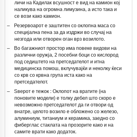
личи на Кадилак всушност е вид на камион кој
наликува на огромна лимузина, а исто така и
се вози како камион.
–
Резервоарот е заштитен со оклопна маса со
специјална пена за да издржи во случај на
незгода или отворен оган врз возилото.
–
Во багажниот простор има повеке видови на
различни оружја, 2 посебни боци со кислород
под седиштето на претседателот и итна
медицинска помош, вклучувајќи и неколку ќеси
со крв со крвна група иста како на
претседателот.
–
Ѕверот е тежок : Оклопот на вратите (на
поновите модели) е толку дебел што скоро е
невозможно претседателот да ги отвори од
внатре, целото возило е обложено со железо,
алуминиум, титаниум и керамика, заедно со
фиберглас стаклата на прозорите како и на
самите врати како додаток.