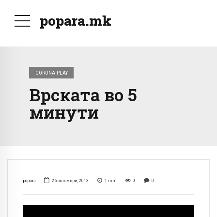
popara.mk
CORONA PLAY
Врската во 5
минути
popara
26 октомври, 2013
1
min
0
0