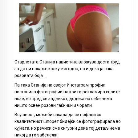
Старлетата Станија навистина вложува доста труд
за да ни покаже колку е згодна, но и дека ја сака
розовата боја…
Па така Станија на својот Инстаграм профил
поставила фотографии на кои ги рекламира своите
нозе, но пред се задникот, додека на себе нема
ништо освен розови гаќички и чорапи.
Всушност, можеби сакала да се пофали со
квалитетниот шпорет бидејќи се фотографирала во
кујната, но речиси сме сигурни дека тој детаљ нема
никој да го забележи.