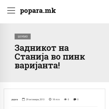
popara.mk
ШОУБИЗ
Задникот на
Станија во пинк
варијанта!
popara
29 октомври, 2013
18
min
0
0