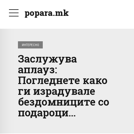
popara.mk
ИНТЕРЕСНО
Заслужува
аплауз:
Погледнете како
ги израдувале
бездомниците со
подароци…