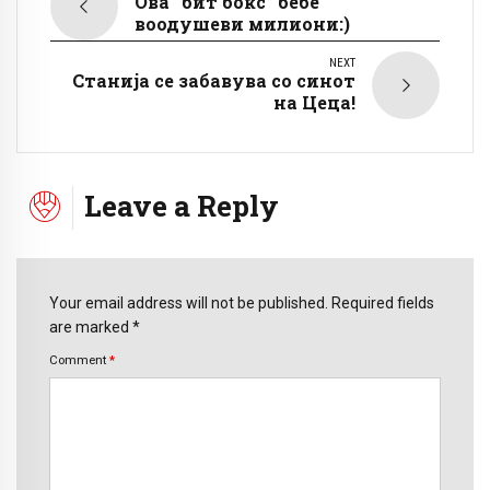
Ова “бит бокс“ бебе
воодушеви милиони:)
NEXT
Станија се забавува со синот
на Цеца!
Leave a Reply
Your email address will not be published. Required fields
are marked *
Comment
*