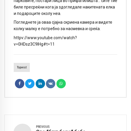
парковите, постари лица во прифатилишта… сите тие
биле пресреќни кога ја здогледале накитената елка
и подароците околу неа.
Погледнете ја оваа сјајна скриена камера и видете
колку малку е потребно за насмевка и среќа.
httpv://www.youtube.com/watch?
v=0HDsz3C9IHg#t=11
Topvest
PREVIOUS