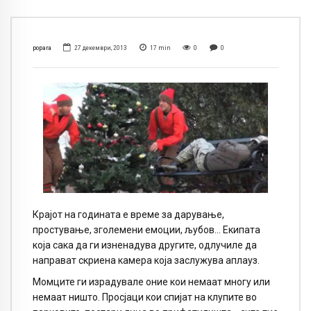
popara
27 декември, 2013
17
min
0
0
Крајот на годината е време за дарување,
простување, зголемени емоции, љубов… Екипата
која сака да ги изненадува другите, одлучиле да
направат скриена камера која заслужува аплауз.
Момците ги израдувале оние кои немаат многу или
немаат ништо. Просјаци кои спијат на клупите во