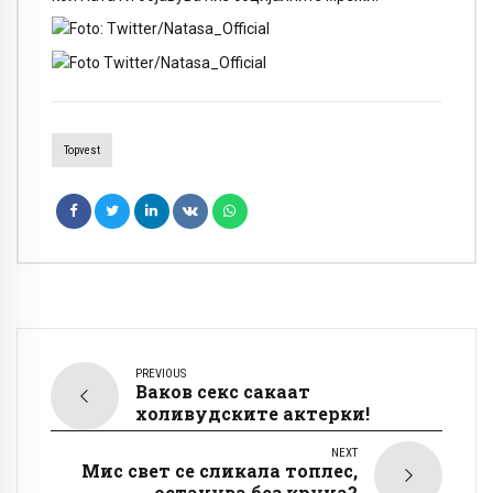
Topvest
PREVIOUS
Ваков секс сакаат
холивудските актерки!
NEXT
Мис свет се сликала топлес,
останува без круна?