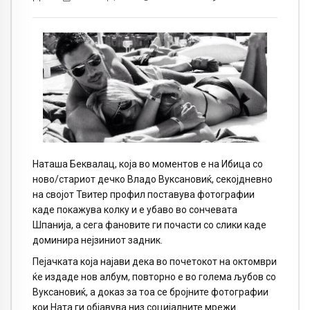
Наташа Беквалац, која во моментов е на Ибица со
ново/стариот дечко Владо Вуксановиќ, секојдневно
на својот Твитер профил поставува фотографии
каде покажува колку и е убаво во сончевата
Шпанија, а сега фановите ги почасти со слики каде
доминира нејзиниот задник.
Пејачката која најави дека во почетокот на октомври
ќе издаде нов албум, повторно е во голема љубов со
Вуксановиќ, а доказ за тоа се бројните фотографии
кои Ната ги објавува низ социјалните мрежи.