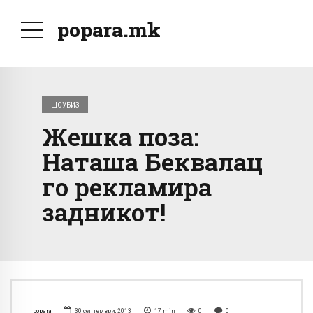
popara.mk
ШОУБИЗ
Жешка поза:
Наташа Беквалац
го рекламира
задникот!
popara
30 септември, 2013
17
min
0
0