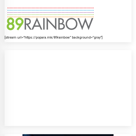
[stream url=”https://popara.mk/89rainbow” background=”gray”]