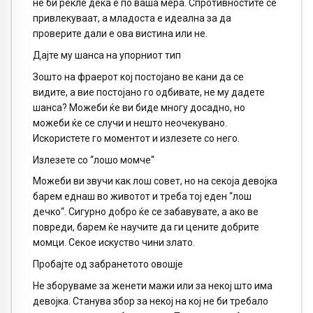
не би рекле дека е по ваша мера. Спротивностите се
привлекуваат, а младоста е идеална за да
проверите дали е ова вистина или не.
Дајте му шанса на упорниот тип
Зошто на фраерот кој постојано ве кани да се
видите, а вие постојано го одбивате, не му дадете
шанса? Можеби ќе ви биде многу досадно, но
можеби ќе се случи и нешто неочекувано.
Искористете го моментот и излезете со него.
Излезете со “лошо момче“
Можеби ви звучи как лош совет, но на секоја девојка
барем еднаш во животот и треба тој еден “лош
дечко“. Сигурно добро ќе се забавувате, а ако ве
повреди, барем ќе научите да ги цените добрите
момци. Секое искуство чини злато.
Пробајте од забранетото овошје
Не зборуваме за женети мажи или за некој што има
девојка. Станува збор за некој на кој не би требало