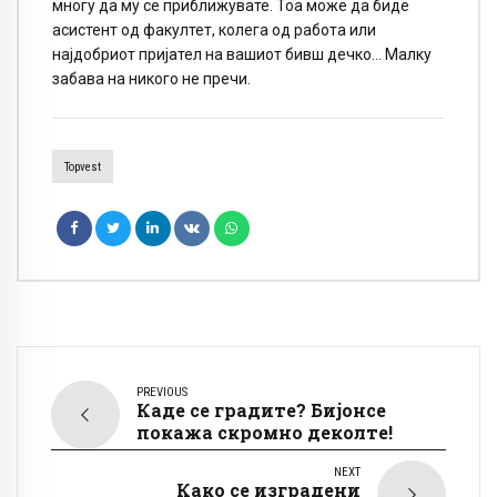
многу да му се приближувате. Тоа може да биде
асистент од факултет, колега од работа или
најдобриот пријател на вашиот бивш дечко… Малку
забава на никого не пречи.
Topvest
PREVIOUS
Каде се градите? Бијонсе
покажа скромно деколте!
NEXT
Како се изградени