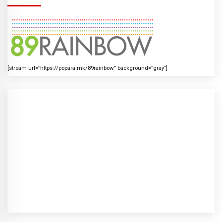
[stream url=”https://popara.mk/89rainbow” background=”gray”]