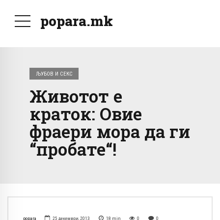
popara.mk
ЉУБОВ И СЕКС
Животот е
краток: Овие
фраери мора да ги
“пробате“!
popara
25 декември, 2013
18
min
0
0