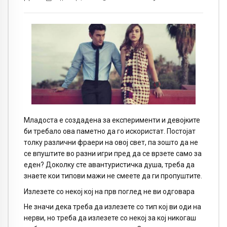
Младоста е создадена за експерименти и девојките
би требало ова паметно да го искористат. Постојат
толку различни фраери на овој свет, па зошто да не
се впуштите во разни игри пред да се врзете само за
еден? Доколку сте авантуристичка душа, треба да
знаете кои типови мажи не смеете да ги пропуштите.
Излезете со некој кој на прв поглед не ви одговара
Не значи дека треба да излезете со тип кој ви оди на
нерви, но треба да излезете со некој за кој никогаш