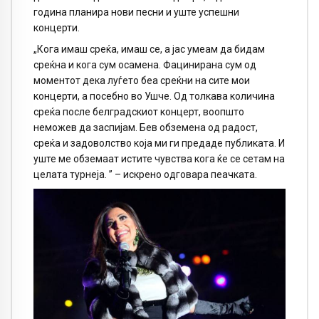
година планира нови песни и уште успешни
концерти.
„Кога имаш среќа, имаш се, а јас умеам да бидам
среќна и кога сум осамена. Фацинирана сум од
моментот дека луѓето беа среќни на сите мои
концерти, а посебно во Ушче. Од толкава количина
среќа после белградскиот концерт, воопшто
неможев да заспијам. Бев обземена од радост,
среќа и задоволство која ми ги предаде публиката. И
уште ме обземаат истите чувства кога ќе се сетам на
целата турнеја. ” – искрено одговара пеачката.