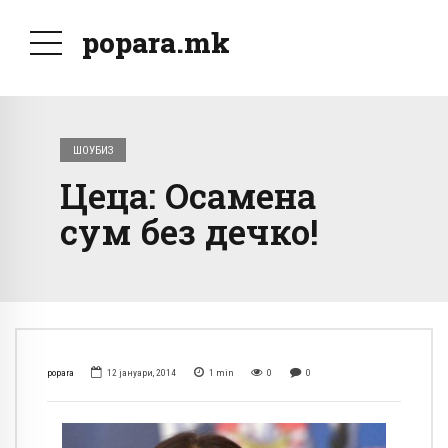
popara.mk
ШОУБИЗ
Цеца: Осамена
сум без дечко!
popara
12 јануари, 2014
1
min
0
0