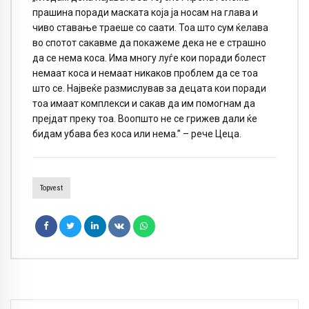
прашина поради маската која ја носам на глава и
чиво ставање траеше со саати. Тоа што сум ќелава
во спотот сакавме да покажеме дека не е страшно
да се нема коса. Има многу луѓе кои поради болест
немаат коса и немаат никаков проблем да се тоа
што се. Највеќе размислував за децата кои поради
тоа имаат комплекси и сакав да им помогнам да
прејдат преку тоа. Воопшто не се грижев дали ќе
бидам убава без коса или нема.” – рече Цеца.
Topvest