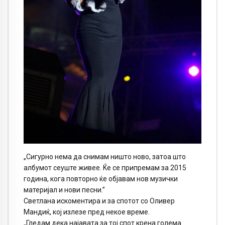
„Сигурно нема да снимам ништо ново, затоа што
албумот сеуште живее. Ќе се припремам за 2015
година, кога повторно ќе објавам нов музички
материјал и нови песни.”
Светлана искоментира и за спотот со Оливер
Мандиќ, кој излезе пред некое време.
„Гледам дека најавата за тој спот крена голема