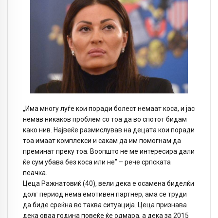
„Има многу луѓе кои поради болест немаат коса, и јас
немав никаков проблем со тоа да во спотот бидам
како нив. Највеќе размислував на децата кои поради
тоа имаат комплекси и сакам да им помогнам да
преминат преку тоа. Воопшто не ме интересира дали
ќе сум убава без коса или не” – рече српската
пеачка.
Цеца Ражнатовиќ (40), вели дека е осамена биделќи
долг период нема емотивен партнер, ама се труди
да биде среќна во таква ситуација. Цеца признава
дека оваа година повеќе ќе одмара, а дека за 2015