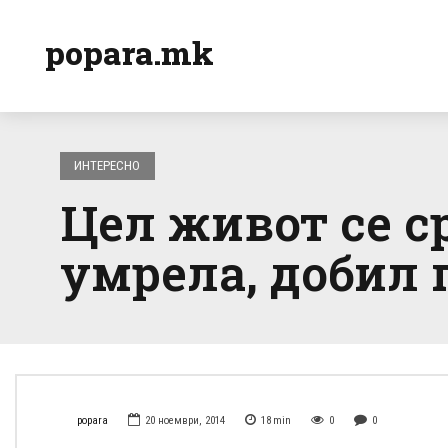
popara.mk
ИНТЕРЕСНО
Цел живот се ср
умрела, добил
popara
20 ноември, 2014
18
min
0
0