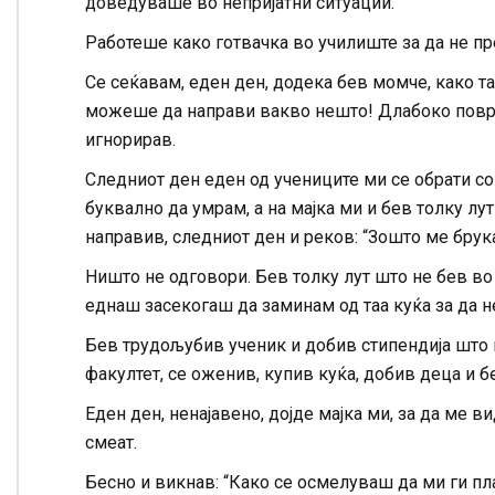
доведуваше во непријатни ситуации.
Работеше како готвачка во училиште за да не пр
Се сеќавам, еден ден, додека бев момче, како т
можеше да направи вакво нешто! Длабоко повред
игнорирав.
Следниот ден еден од учениците ми се обрати со 
буквално да умрам, а на мајка ми и бев толку лу
направив, следниот ден и реков: “Зошто ме бру
Ништо не одговори. Бев толку лут што не бев во 
еднаш засекогаш да заминам од таа куќа за да н
Бев трудољубив ученик и добив стипендија што
факултет, се оженив, купив куќа, добив деца и б
Еден ден, ненајавено, дојде мајка ми, за да ме в
смеат.
Бесно и викнав: “Како се осмелуваш да ми ги пл