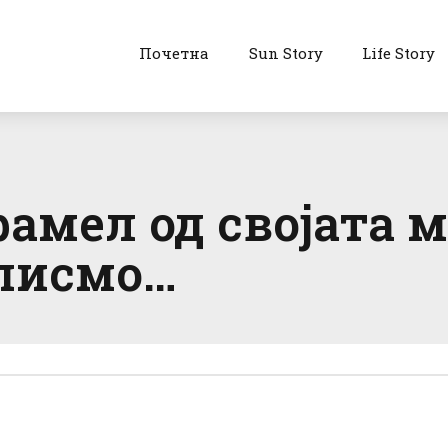
Почетна
Sun Story
Life Story
амел од својата ма
 писмо…