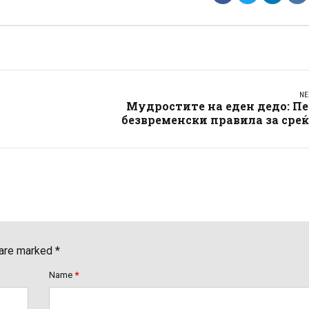
NE
Мудростите на еден дедо: П
безвременски правила за сре
 are marked *
Name
*