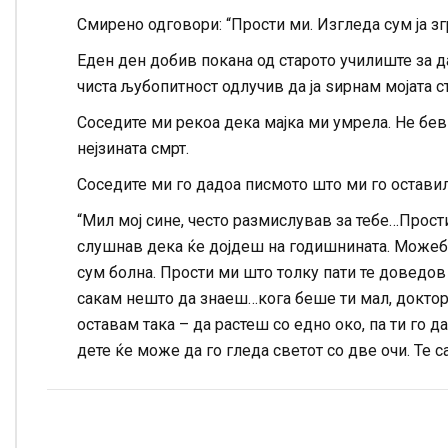
Смирено одговори: “Прости ми. Изгледа сум ја з
Еден ден добив покана од старото училиште за д
чиста љубопитност одлучив да ја ѕирнам мојата ст
Соседите ми рекоа дека мајка ми умрела. Не бев
нејзината смрт.
Соседите ми го дадоа писмото што ми го оставил
“Мил мој сине, често размислував за тебе…Прост
слушнав дека ќе дојдеш на годишнината. Можеби
сум болна. Прости ми што толку пати те доведов
сакам нешто да знаеш…кога беше ти мал, доктор
оставам така – да растеш со едно око, па ти го 
дете ќе може да го гледа светот со две очи. Те 