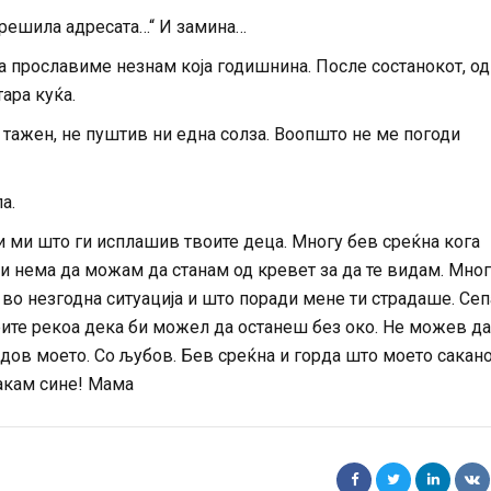
грешила адресата…“ И замина…
а прославиме незнам која годишнина. После состанокот, од
ара куќа.
 тажен, не пуштив ни една солза. Воопшто не ме погоди
а.
и ми што ги исплашив твоите деца. Многу бев среќна кога
 нема да можам да станам од кревет за да те видам. Мног
 во незгодна ситуација и што поради мене ти страдаше. Сеп
ите рекоа дека би можел да останеш без око. Не можев да
дадов моето. Со љубов. Бев среќна и горда што моето сакан
сакам сине! Мама