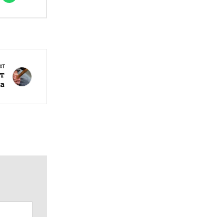
XT
ет
ќа