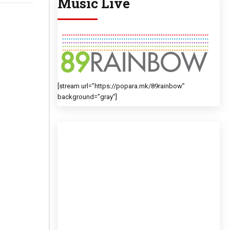
Music Live
[stream url=”https://popara.mk/89rainbow”
background=”gray”]