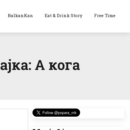
BalkanKan
Eat & Drink Story
Free Time
јка: А кога