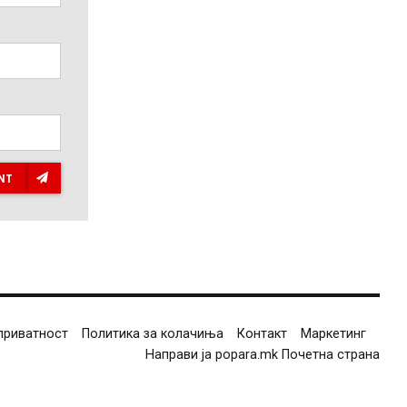
NT
приватност
Политика за колачиња
Контакт
Маркетинг
Направи ја popara.mk Почетна страна