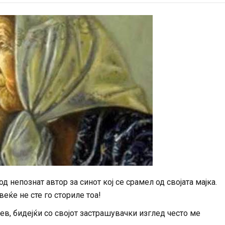
 непознат автор за синот кој се срамел од својата мајка.
веќе не сте го сториле тоа!
зев, бидејќи со својот застрашувачки изглед често ме