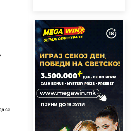
в
о
в
да се