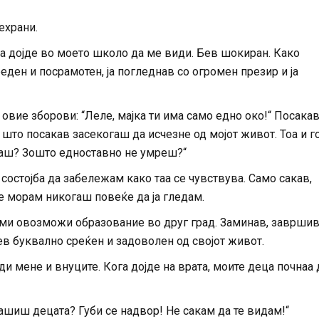
ехрани.
аа дојде во моето школо да ме види. Бев шокиран. Како
ен и посрамотен, ја погледнав со огромен презир и ја
овие зборови: “Леле, мајка ти има само едно око!“ Посака
т што посакав засекогаш да исчезне од мојот живот. Тоа и г
каш? Зошто едноставно не умреш?“
состојба да забележам како таа се чувствува. Само сакав,
е морам никогаш повеќе да ја гледам.
 ми овозможи образование во друг град. Заминав, заврши
ев буквално среќен и задоволен од својот живот.
иди мене и внуците. Кога дојде на врата, моите деца почнаа 
ашиш децата? Губи се надвор! Не сакам да те видам!“