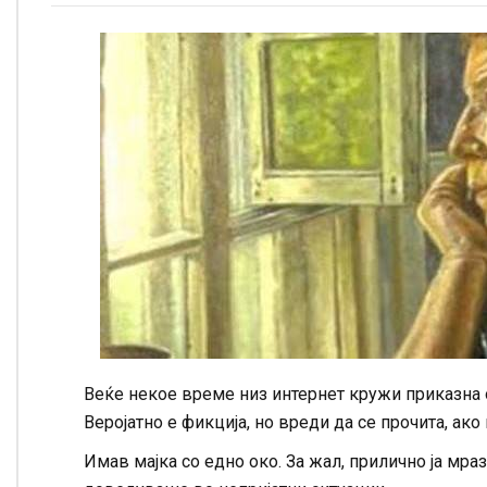
Веќе некое време низ интернет кружи приказна од
Веројатно е фикција, но вреди да се прочита, ако 
Имав мајка со едно око. За жал, прилично ја мра