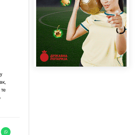
у
ак,
 те
о