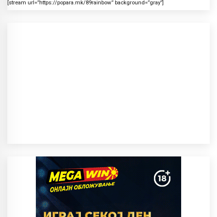
[stream url=”https://popara.mk/89rainbow” background=”gray”]