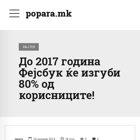
popara.mk
ХАЈ-ТЕК
До 2017 година
Фејсбук ќе изгуби
80% од
корисниците!
popara
24 јануари, 2014
18
min
0
0