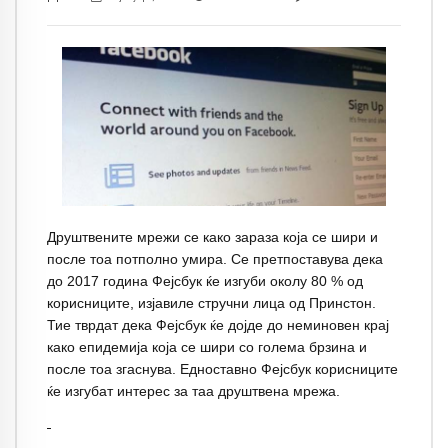
Друштвените мрежи се како зараза која се шири и
после тоа потполно умира. Се претпоставува дека
до 2017 година Фејсбук ќе изгуби околу 80 % од
корисниците, изјавиле стручни лица од Принстон.
Тие тврдат дека Фејсбук ќе дојде до неминовен крај
како епидемија која се шири со голема брзина и
после тоа згаснува. Едноставно Фејсбук корисниците
ќе изгубат интерес за таа друштвена мрежа.