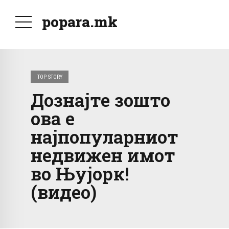
popara.mk
TOP STORY
Дознајте зошто
ова е
најпопуларниот
недвижен имот
во Њујорк!
(видео)