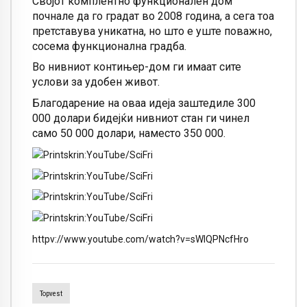
Својот комплентно функционален дом
почнале да го градат во 2008 година, а сега тоа
претставува уникатна, но што е уште поважно,
сосема функционална градба.
Во нивниот контињер-дом ги имаат сите
услови за удобен живот.
Благодарение на оваа идеја заштедиле 300
000 долари бидејќи нивниот стан ги чинел
само 50 000 долари, наместо 350 000.
httpv://www.youtube.com/watch?v=sWlQPNcfHro
Topvest