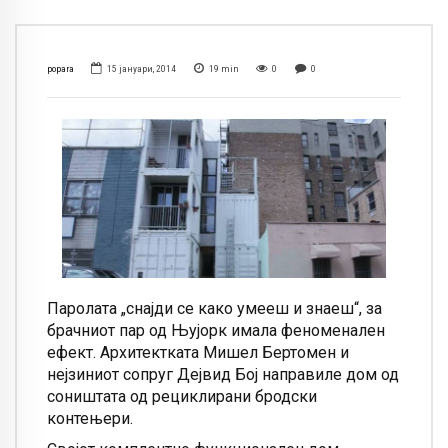
popara
15 јануари, 2014
19
min
0
0
Паролата „снајди се како умееш и знаеш“, за
брачниот пар од Њујорк имала феноменален
ефект. Архитектката Мишел Бертомен и
нејзиниот сопруг Дејвид Бој направиле дом од
соништата од рециклирани бродски
контењери.