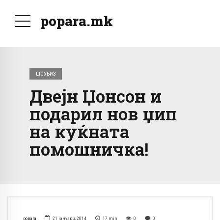
popara.mk
ШОУБИЗ
Двејн Џонсон и
подарил нов џип
на куќната
помошничка!
popara
21 јануари, 2014
17
min
0
0