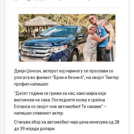
Двејн Џонсон, актерот кој најмногу се прослави со
улогата во филмот “Брзи и бесни 6“, на својот Твитер
профил напишал:
“Десет години се грижи за нас, како мајка која
вистински не сака. Погледнете колку е среќна
Еспанса со својот нов автомобил! Те сакаме“ –
напишал славниот актер.
Станува збор за автомобил чија цена изнесува од 28
до 39 илјади долари.