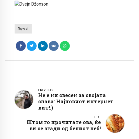
Topvest
PREVIOUS
Не е ни свесен за својата
слава: Најновиот интернет
хит!:)
NEXT
Штом го прочитате ова, ќе
ви се згади од белиот леб!