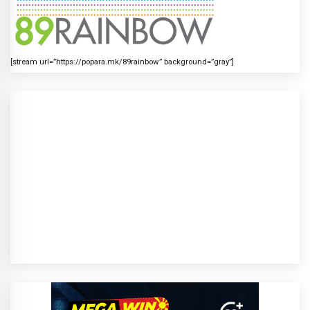
[stream url=”https://popara.mk/89rainbow” background=”gray”]