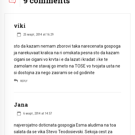
9 comments
viki
25 март, 2014 at 16:29
sto da kazam nemam zborovi taka narecenata gospoga
ja narekuvaat kralica na ri omskata pesna sto da kazam
cigani se cigani vo krvta i e da lazat i kradat .i ke te
zamolam ne stavaj go imeto na TOSE vo tvojata usta ne
si dostojna za nego zasrami se od godinite
REPLY
Jana
6 март, 2014 at 14:57
najverojatno doticnata gospogja Esma aludima na toa
salata da se vika Stevo Teodosievski. Sekoja cest za