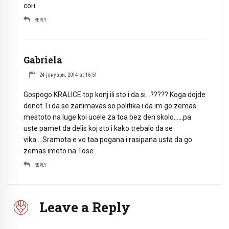
сон.
REPLY
Gabriela
24 јануари, 2014 at 16:51
Gospogo KRALICE top konj ili sto i da si…????? Koga dojde
denot Ti da se zanimavas so politika i da im go zemas
mestoto na luge koi ucele za toa bez den skolo……pa
uste pamet da delis koj sto i kako trebalo da se
vika….Sramota e vo taa pogana i rasipana usta da go
zemas imeto na Tose.
REPLY
Leave a Reply