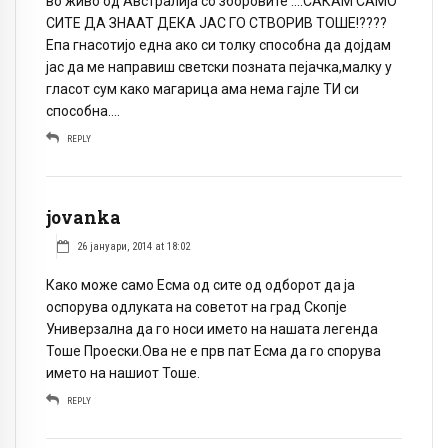
во живо од Австралија со зборовите ….САКАМ САМО
СИТЕ ДА ЗНААТ ДЕКА ЈАС ГО СТВОРИВ ТОШЕ!????
Епа гнасотијо една ако си толку способна да дојдам
јас да ме направиш светски позната пејачка,малку у
гласот сум како магарица ама нема гајле ТИ си
способна….
REPLY
jovanka
26 јануари, 2014 at 18:02
Како може само Есма од сите од одборот да ја
оспорува одлуката на советот на град Скопје
Универзална да го носи името на нашата легенда
Тоше Проески.Ова не е прв пат Есма да го спорува
името на нашиот Тоше.
REPLY