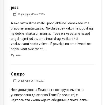
jess
25 јануари, 2014 at 19:26
A ako razmislime malku poobjektivno i donekade ima
pravo nejzinata izjava… Nikola Badev kako i mnogu drugi
ne dobile nikakvi priznanija… Tose e, i ke ostane nasiot
angel najmil od se, ama ima i drugi velikani koi
zasluzuvaat nesto vakvo… E povekje na emotivnost se
pripisuvaat ovie raboti…
REPLY
Спиро
24 јануари, 2014 at 22:21
Не и доликува на Есма да го оспорува името на
универзална да се вика Тоше Проески кој е
најголемата икона која го обедини целиот Балкан