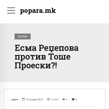
popara.mk
ШОУБИЗ
Есма Реџепова
против Тоше
Проески?!
popara
24 јануари, 2014
17
min
0
9