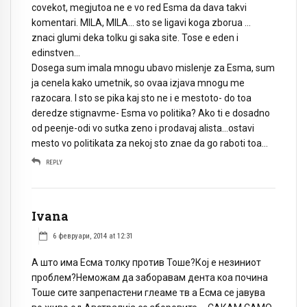
covekot, megjutoa ne e vo red Esma da dava takvi
komentari. MILA, MILA… sto se ligavi koga zborua …
znaci glumi deka tolku gi saka site. Tose e eden i
edinstven…
Dosega sum imala mnogu ubavo mislenje za Esma, sum
ja cenela kako umetnik, so ovaa izjava mnogu me
razocara. I sto se pika kaj sto ne i e mestoto- do toa
deredze stignavme- Esma vo politika? Ako ti e dosadno
od peenje-odi vo sutka zeno i prodavaj alista…ostavi
mesto vo politikata za nekoj sto znae da go raboti toa…
REPLY
Ivana
6 февруари, 2014 at 12:31
А што има Есма толку против Тоше?Кој е незиниот
проблем?Неможам да заборавам дента коа почина
Тоше сите запрепастени глеаме тв а Есма се јавува