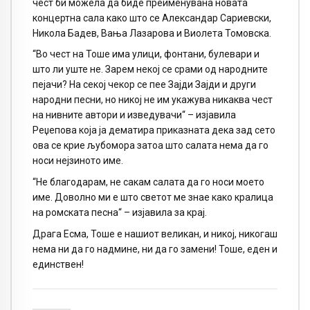
чест би можела да биде преименувана новата
концертна сала како што се Александар Сариевски,
Никола Бадев, Вања Лазарова и Виолета Томовска.
“Во чест на Тоше има улици, фонтани, булевари и
што ли уште не. Зарем некој се срами од народните
пејачи? На секој чекор се пее Зајди Зајди и други
народни песни, но никој не им укажува никаква чест
на нивните автори и изведувачи“ – изјавила
Реџепова која ја дематира приказната дека зад сето
ова се крие љубомора затоа што салата нема да го
носи нејзиното име.
“Не благодарам, не сакам салата да го носи моето
име. Доволно ми е што светот ме знае како кралица
на ромската песна“ – изјавила за крај.
Драга Есма, Тоше е нашиот великан, и никој, никогаш
нема ни да го надмине, ни да го замени! Тоше, еден и
единствен!