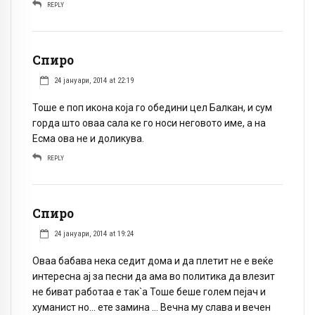
REPLY
Спиро
24 јануари, 2014 at 22:19
Тоше е поп икона која го обедини цел Балкан, и сум
горда што оваа сала ке го носи неговото име, а на
Есма ова не и доликува.
REPLY
Спиро
24 јануари, 2014 at 19:24
Оваа бабава нека седит дома и да плетит не е веќе
интересна ај за песни да ама во политика да влезит
не биват работаа е так`а Тоше беше голем пејач и
хуманист но… ете замина … Вечна му слава и вечен