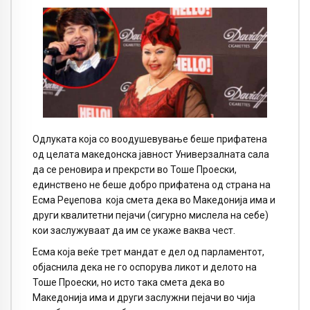
Одлуката која со воодушевување беше прифатена
од целата македонска јавност Универзалната сала
да се реновира и прекрсти во Тоше Проески,
единствено не беше добро прифатена од страна на
Есма Реџепова
која смета дека во Македонија има и
други квалитетни пејачи (сигурно мислела на себе)
кои заслужуваат да им се укаже ваква чест.
Есма која веќе трет мандат е дел од парламентот,
објаснила дека не го оспорува ликот и делото на
Тоше Проески, но исто така смета дека во
Македонија има и други заслужни пејачи во чија